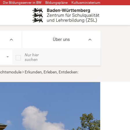
Die Bildungsserver in BW
Bildungspläne
Kultusministerium
Über uns
Nur hier
suchen
ichtsmodule
Erkunden, Erleben, Entdecken: