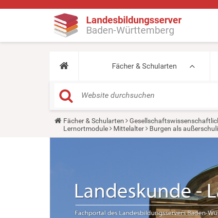
Landesbildungsserver
Baden-Württemberg
Fächer & Schularten
Y
Fächer & Schularten
Gesellschaftswissenschaftlic
o
Lernortmodule
Mittelalter
Burgen als außerschul
u
a
r
e
h
e
r
e
: