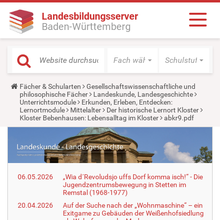
Landesbildungsserver
Baden-Württemberg
Fach wählen
Schulstufe wäh
Y
Fächer & Schularten
Gesellschaftswissenschaftliche und
o
philosophische Fächer
Landeskunde, Landesgeschichte
u
Unterrichtsmodule
Erkunden, Erleben, Entdecken:
a
Lernortmodule
Mittelalter
Der historische Lernort Kloster
r
Kloster Bebenhausen: Lebensalltag im Kloster
abkr9.pdf
e
h
e
r
e
:
06.05.2026
„Wia d´Revoludsjo uffs Dorf komma isch!“ - Die
Jugendzentrumsbewegung in Stetten im
Remstal (1968-1977)
20.04.2026
Auf der Suche nach der „Wohnmaschine“ – ein
Exitgame zu Gebäuden der Weißenhofsiedlung