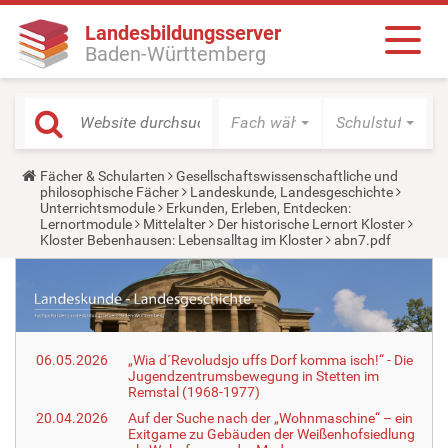
Landesbildungsserver
Baden-Württemberg
Fach wählen
Schulstufe wäh
Y
Fächer & Schularten
Gesellschaftswissenschaftliche und
o
philosophische Fächer
Landeskunde, Landesgeschichte
u
Unterrichtsmodule
Erkunden, Erleben, Entdecken:
a
Lernortmodule
Mittelalter
Der historische Lernort Kloster
r
Kloster Bebenhausen: Lebensalltag im Kloster
abn7.pdf
e
h
e
r
e
:
06.05.2026
„Wia d´Revoludsjo uffs Dorf komma isch!“ - Die
Jugendzentrumsbewegung in Stetten im
Remstal (1968-1977)
20.04.2026
Auf der Suche nach der „Wohnmaschine“ – ein
Exitgame zu Gebäuden der Weißenhofsiedlung