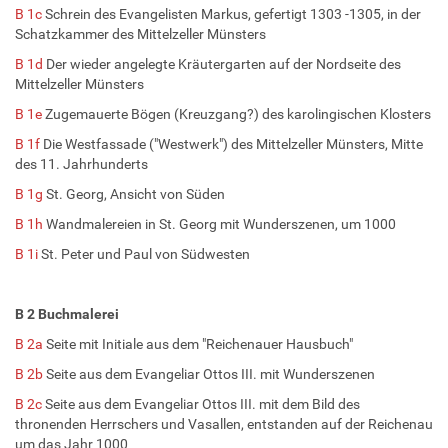
B 1c
Schrein des Evangelisten Markus, gefertigt 1303 -1305, in der
Schatzkammer des Mittelzeller Münsters
B 1d
Der wieder angelegte Kräutergarten auf der Nordseite des
Mittelzeller Münsters
B 1e
Zugemauerte Bögen (Kreuzgang?) des karolingischen Klosters
B 1f
Die Westfassade ("Westwerk") des Mittelzeller Münsters, Mitte
des 11. Jahrhunderts
B 1g
St. Georg, Ansicht von Süden
B 1h
Wandmalereien in St. Georg mit Wunderszenen, um 1000
B 1i
St. Peter und Paul von Südwesten
B 2 Buchmalerei
B 2a
Seite mit Initiale aus dem "Reichenauer Hausbuch"
B 2b
Seite aus dem Evangeliar Ottos III. mit Wunderszenen
B 2c
Seite aus dem Evangeliar Ottos III. mit dem Bild des
thronenden Herrschers und Vasallen, entstanden auf der Reichenau
um das Jahr 1000