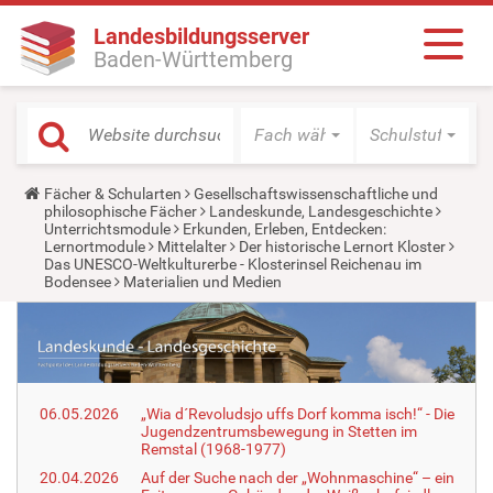
Landesbildungsserver
Baden-Württemberg
Fach wählen
Schulstufe wäh
Y
Fächer & Schularten
Gesellschaftswissenschaftliche und
o
philosophische Fächer
Landeskunde, Landesgeschichte
u
Unterrichtsmodule
Erkunden, Erleben, Entdecken:
a
Lernortmodule
Mittelalter
Der historische Lernort Kloster
r
Das UNESCO-Weltkulturerbe - Klosterinsel Reichenau im
e
Bodensee
Materialien und Medien
h
e
r
e
:
06.05.2026
„Wia d´Revoludsjo uffs Dorf komma isch!“ - Die
Jugendzentrumsbewegung in Stetten im
Remstal (1968-1977)
20.04.2026
Auf der Suche nach der „Wohnmaschine“ – ein