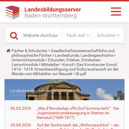
Landesbildungsserver
Baden-Württemberg
Fach wählen
Schulstufe wäh
Y
Fächer & Schularten
Gesellschaftswissenschaftliche und
o
philosophische Fächer
Landeskunde, Landesgeschichte
u
Unterrichtsmodule
Erkunden, Erleben, Entdecken:
a
Lernortmodule
Mittelalter
Konzil
Das Konstanzer Konzil
r
1414 - 1418: Krisenbewältigung und Kulturaustausch an der
e
Wende vom Mittelalter zur Neuzeit
t8.pdf
h
e
r
e
:
06.05.2026
„Wia d´Revoludsjo uffs Dorf komma isch!“ - Die
Jugendzentrumsbewegung in Stetten im
Remstal (1968-1977)
20.04.2026
Auf der Suche nach der „Wohnmaschine“ – ein