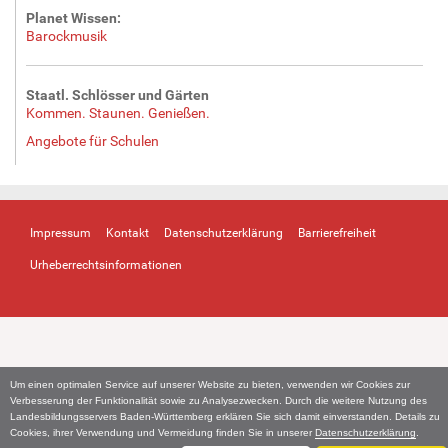
Planet Wissen:
Barockmusik
Staatl. Schlösser und Gärten
Kommen. Staunen. Genießen.
Angebote für Schulen
Impressum
Kontakt
Datenschutzerklärung
Barrierefreiheit
Urheberrechtsinformationen
Um einen optimalen Service auf unserer Website zu bieten, verwenden wir Cookies zur
Verbesserung der Funktionalität sowie zu Analysezwecken. Durch die weitere Nutzung des
Landesbildungsservers Baden-Württemberg erklären Sie sich damit einverstanden. Details zu
Cookies, ihrer Verwendung und Vermeidung finden Sie in unserer
Datenschutzerklärung
.