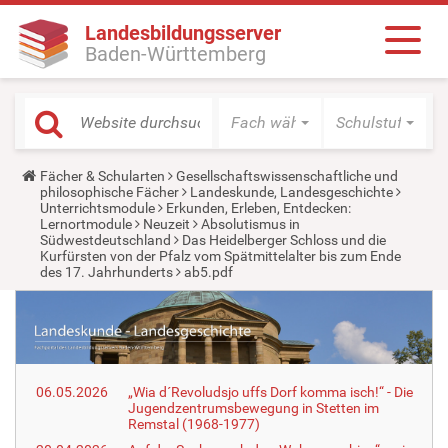
Landesbildungsserver
Baden-Württemberg
Fach wählen
Schulstufe wäh
Y
Fächer & Schularten
Gesellschaftswissenschaftliche und
o
philosophische Fächer
Landeskunde, Landesgeschichte
u
Unterrichtsmodule
Erkunden, Erleben, Entdecken:
a
Lernortmodule
Neuzeit
Absolutismus in
r
Südwestdeutschland
Das Heidelberger Schloss und die
e
Kurfürsten von der Pfalz vom Spätmittelalter bis zum Ende
h
des 17. Jahrhunderts
ab5.pdf
e
r
e
:
06.05.2026
„Wia d´Revoludsjo uffs Dorf komma isch!“ - Die
Jugendzentrumsbewegung in Stetten im
Remstal (1968-1977)