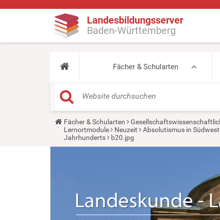
Landesbildungsserver
Baden-Württemberg
Fächer & Schularten
Y
Fächer & Schularten
Gesellschaftswissenschaftlic
o
Lernortmodule
Neuzeit
Absolutismus in Südwes
u
Jahrhunderts
b20.jpg
a
r
e
h
e
r
e
: