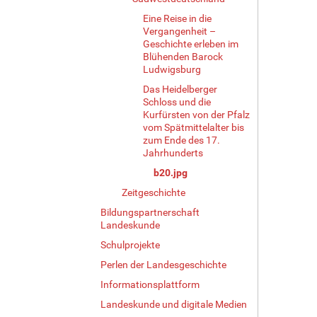
Z
Eine Reise in die
e
Vergangenheit –
i
Geschichte erleben im
g
Blühenden Barock
e
Ludwigsburg
B
Das Heidelberger
i
Schloss und die
l
Kurfürsten von der Pfalz
d
vom Spätmittelalter bis
i
zum Ende des 17.
n
Jahrhunderts
v
b20.jpg
o
l
Zeitgeschichte
l
Bildungspartnerschaft
e
Landeskunde
r
Schulprojekte
G
r
Perlen der Landesgeschichte
ö
Informationsplattform
ß
e
Landeskunde und digitale Medien
…