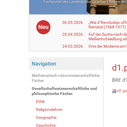
06.05.2026
„Wia d´Revoludsjo uf
Neu
Remstal (1968-1977)
20.04.2026
Auf der Suche nach d
Weißenhofsiedlung a
24.03.2026
Orte der Moderne am
Navigation
d1.
Mathematisch-naturwissenschaftliche
Bild: d
Fächer
Gesellschaftswissenschaftliche und
d1.p
philosophische Fächer
Ethik
Religionslehren
Geographie
Geschichte