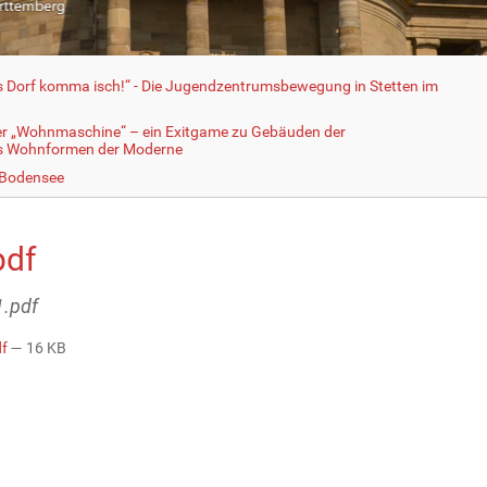
fs Dorf komma isch!“ - Die Jugendzentrumsbewegung in Stetten im
er „Wohnmaschine“ – ein Exitgame zu Gebäuden der
ls Wohnformen der Moderne
 Bodensee
pdf
1.pdf
df
— 16 KB