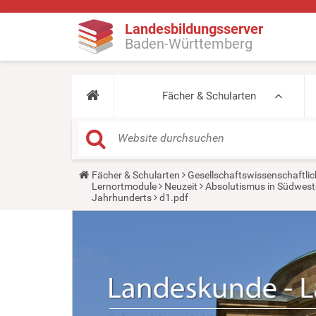
Landesbildungsserver
Baden-Württemberg
Fächer & Schularten
Y
Fächer & Schularten
Gesellschaftswissenschaftlic
o
Lernortmodule
Neuzeit
Absolutismus in Südwes
u
Jahrhunderts
d1.pdf
a
r
e
h
e
r
e
: