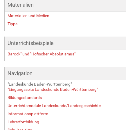
r
Materialien
ö
ß
Materialien und Medien
e
Tipps
…
Unterrichtsbeispiele
Barock" und "Höfischer Absolutismus"
Navigation
"Landeskunde Baden-Württemberg"
"Eingangsseite Landeskunde Baden-Württemberg"
Bildungsstandards
Unterrichtsmodule Landeskunde/Landesgeschichte
Informationsplattform
Lehrerfortbildung
Schulprojekte