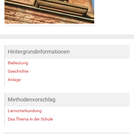
Z
e
i
g
Hintergrundinformationen
e
B
Bedeutung
i
l
Geschichte
d
Anlage
i
n
v
Methodenvorschlag
o
l
Lernorterkundung
l
e
Das Thema in der Schule
r
G