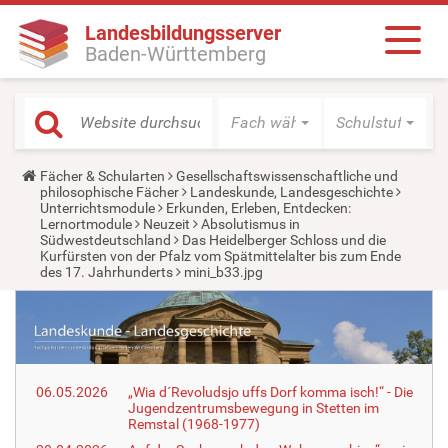
Landesbildungsserver
Baden-Württemberg
Fach wählen
Schulstufe wäh
Y
Fächer & Schularten
Gesellschaftswissenschaftliche und
o
philosophische Fächer
Landeskunde, Landesgeschichte
u
Unterrichtsmodule
Erkunden, Erleben, Entdecken:
a
Lernortmodule
Neuzeit
Absolutismus in
r
Südwestdeutschland
Das Heidelberger Schloss und die
e
Kurfürsten von der Pfalz vom Spätmittelalter bis zum Ende
h
des 17. Jahrhunderts
mini_b33.jpg
e
r
e
:
06.05.2026
„Wia d´Revoludsjo uffs Dorf komma isch!“ - Die
Jugendzentrumsbewegung in Stetten im
Remstal (1968-1977)