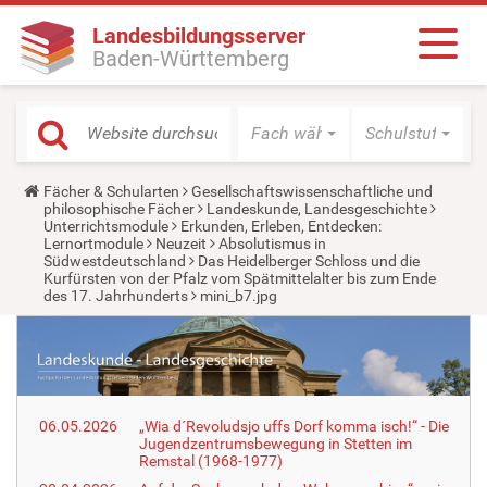
Landesbildungsserver
Baden-Württemberg
Fach wählen
Schulstufe wäh
Y
Fächer & Schularten
Gesellschaftswissenschaftliche und
o
philosophische Fächer
Landeskunde, Landesgeschichte
u
Unterrichtsmodule
Erkunden, Erleben, Entdecken:
a
Lernortmodule
Neuzeit
Absolutismus in
r
Südwestdeutschland
Das Heidelberger Schloss und die
e
Kurfürsten von der Pfalz vom Spätmittelalter bis zum Ende
h
des 17. Jahrhunderts
mini_b7.jpg
e
r
e
:
06.05.2026
„Wia d´Revoludsjo uffs Dorf komma isch!“ - Die
Jugendzentrumsbewegung in Stetten im
Remstal (1968-1977)