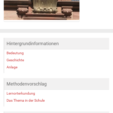
Z
e
i
g
Hintergrundinformationen
e
B
Bedeutung
i
l
Geschichte
d
Anlage
i
n
v
Methodenvorschlag
o
l
Lernorterkundung
l
e
Das Thema in der Schule
r
G