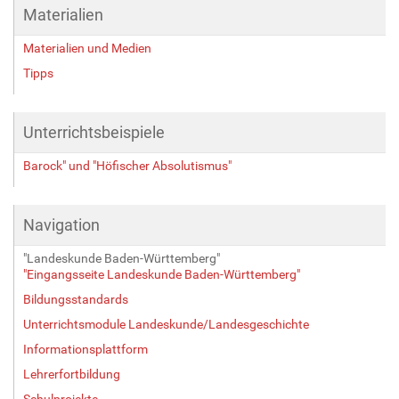
r
Materialien
ö
ß
Materialien und Medien
e
Tipps
…
Unterrichtsbeispiele
Barock" und "Höfischer Absolutismus"
Navigation
"Landeskunde Baden-Württemberg"
"Eingangsseite Landeskunde Baden-Württemberg"
Bildungsstandards
Unterrichtsmodule Landeskunde/Landesgeschichte
Informationsplattform
Lehrerfortbildung
Schulprojekte