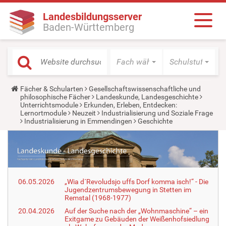
Landesbildungsserver
Baden-Württemberg
Fach wählen
Schulstufe wäh
Y
Fächer & Schularten
Gesellschaftswissenschaftliche und
o
philosophische Fächer
Landeskunde, Landesgeschichte
u
Unterrichtsmodule
Erkunden, Erleben, Entdecken:
a
Lernortmodule
Neuzeit
Industrialisierung und Soziale Frage
r
Industrialisierung in Emmendingen
Geschichte
e
h
e
r
e
:
06.05.2026
„Wia d´Revoludsjo uffs Dorf komma isch!“ - Die
Jugendzentrumsbewegung in Stetten im
Remstal (1968-1977)
20.04.2026
Auf der Suche nach der „Wohnmaschine“ – ein
Exitgame zu Gebäuden der Weißenhofsiedlung