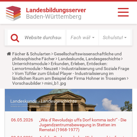
Landesbildungsserver
Baden-Württemberg
Fach wählen
Schulstufe wäh
Y
Fächer & Schularten
Gesellschaftswissenschaftliche und
o
philosophische Fächer
Landeskunde, Landesgeschichte
u
Unterrichtsmodule
Erkunden, Erleben, Entdecken:
a
Lernortmodule
Neuzeit
Industrialisierung und Soziale Frage
r
Vom Tüftler zum Global Player - Industrialisierung im
e
ländlichen Raum am Beispiel der Firma Hohner in Trossingen
h
Vorschaubilder
mini_b1.jpg
e
r
e
:
06.05.2026
„Wia d´Revoludsjo uffs Dorf komma isch!“ - Die
Jugendzentrumsbewegung in Stetten im
Remstal (1968-1977)