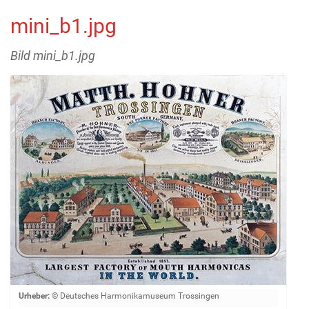
mini_b1.jpg
Bild mini_b1.jpg
Z
Urheber:
© Deutsches Harmonikamuseum Trossingen
e