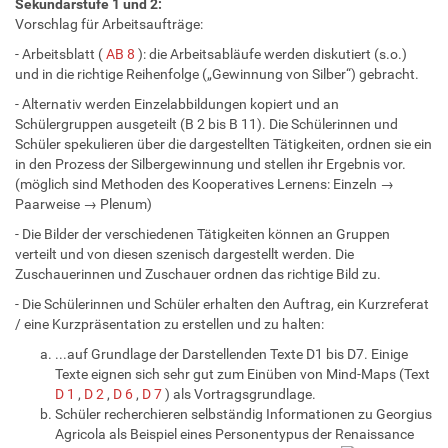
Sekundarstufe 1 und 2:
Vorschlag für Arbeitsaufträge:
- Arbeitsblatt (
AB 8
): die Arbeitsabläufe werden diskutiert (s.o.)
und in die richtige Reihenfolge („Gewinnung von Silber“) gebracht.
- Alternativ werden Einzelabbildungen kopiert und an
Schülergruppen ausgeteilt (B 2 bis B 11). Die Schülerinnen und
Schüler spekulieren über die dargestellten Tätigkeiten, ordnen sie ein
in den Prozess der Silbergewinnung und stellen ihr Ergebnis vor.
(möglich sind Methoden des Kooperatives Lernens: Einzeln →
Paarweise → Plenum)
- Die Bilder der verschiedenen Tätigkeiten können an Gruppen
verteilt und von diesen szenisch dargestellt werden. Die
Zuschauerinnen und Zuschauer ordnen das richtige Bild zu.
- Die Schülerinnen und Schüler erhalten den Auftrag, ein Kurzreferat
/ eine Kurzpräsentation zu erstellen und zu halten:
...auf Grundlage der Darstellenden Texte D1 bis D7. Einige
Texte eignen sich sehr gut zum Einüben von Mind-Maps (Text
D 1
,
D 2
,
D 6
,
D 7
) als Vortragsgrundlage.
Schüler recherchieren selbständig Informationen zu Georgius
Agricola als Beispiel eines Personentypus der Renaissance