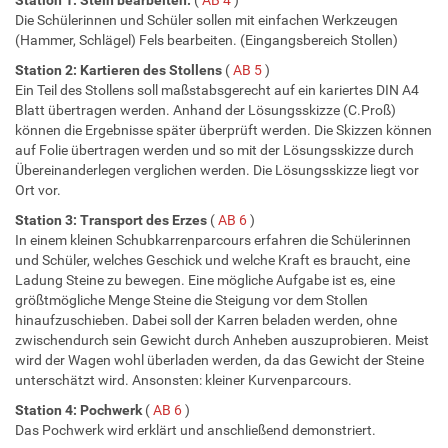
Station 1: Stein bearbeiten.
(
AB 4
)
Die Schülerinnen und Schüler sollen mit einfachen Werkzeugen
(Hammer, Schlägel) Fels bearbeiten. (Eingangsbereich Stollen)
Station 2: Kartieren des Stollens
(
AB 5
)
Ein Teil des Stollens soll maßstabsgerecht auf ein kariertes DIN A4
Blatt übertragen werden. Anhand der Lösungsskizze (C.Proß)
können die Ergebnisse später überprüft werden. Die Skizzen können
auf Folie übertragen werden und so mit der Lösungsskizze durch
Übereinanderlegen verglichen werden. Die Lösungsskizze liegt vor
Ort vor.
Station 3: Transport des Erzes
(
AB 6
)
In einem kleinen Schubkarrenparcours erfahren die Schülerinnen
und Schüler, welches Geschick und welche Kraft es braucht, eine
Ladung Steine zu bewegen. Eine mögliche Aufgabe ist es, eine
größtmögliche Menge Steine die Steigung vor dem Stollen
hinaufzuschieben. Dabei soll der Karren beladen werden, ohne
zwischendurch sein Gewicht durch Anheben auszuprobieren. Meist
wird der Wagen wohl überladen werden, da das Gewicht der Steine
unterschätzt wird. Ansonsten: kleiner Kurvenparcours.
Station 4: Pochwerk
(
AB 6
)
Das Pochwerk wird erklärt und anschließend demonstriert.