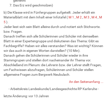
getrennt
Das Erz wird geschmolzen)
b) Die Klasse wird in Fünfergruppen aufgeteilt. Jeder erhält ein
Materialblatt mit dem Inhalt einer Infotafel (
M 1
,
M 2
,
M 3
,
M 4
,
M
5
).
Jeder liest sich sein Blatt alleine durch und notiert sich Stichworte.
bzw. Fragen.
Danach treffen sich alle Schülerinnen und Schüler mit demselben
Blatt in einer Expertengruppe und diskutieren das Thema: Gibt es
Fachbegriffe? Haben wir alles verstanden? Was ist wichtig? Können
wir das auch in eigenen Worten darstellen? (10 Min).
Danach gehen die Schülerinnen und Schüler wieder in ihre
Stammgrupen und stellen dort nacheinander ihr Thema vor.
Abschließend im Plenum: die Lehrerin bzw. der Lehrer stellt Fragen,
um Fachwissen abzufragen, Schülerinnen und Schüler stellen
allgemeine Fragen zum Bergwerk Neubulach.
An den Seitenanfang ...
- Arbeitskreis Landeskunde/Landesgeschichte RP Karlsruhe -
letzte Änderung:
vor 13 Jahren