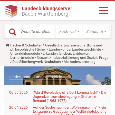
Landesbildungsserver
Baden-Württemberg
Fach wählen
Schulstufe wäh
Y
Fächer & Schularten
Gesellschaftswissenschaftliche und
o
philosophische Fächer
Landeskunde, Landesgeschichte
u
Unterrichtsmodule
Erkunden, Erleben, Entdecken:
a
Lernortmodule
Neuzeit
Industrialisierung und Soziale Frage
r
Das Silberbergwerk Neubulach
Methodenvorschlag
e
h
e
r
e
:
06.05.2026
„Wia d´Revoludsjo uffs Dorf komma isch!“ - Die
Jugendzentrumsbewegung in Stetten im
Remstal (1968-1977)
20.04.2026
Auf der Suche nach der „Wohnmaschine“ – ein
Exitgame zu Gebäuden der Weißenhofsiedlung