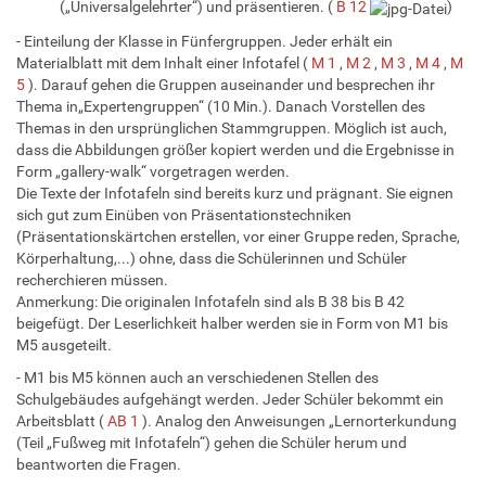
(„Universalgelehrter“) und präsentieren. (
B 12
)
- Einteilung der Klasse in Fünfergruppen. Jeder erhält ein
Materialblatt mit dem Inhalt einer Infotafel (
M 1
,
M 2
,
M 3
,
M 4
,
M
5
). Darauf gehen die Gruppen auseinander und besprechen ihr
Thema in„Expertengruppen“ (10 Min.). Danach Vorstellen des
Themas in den ursprünglichen Stammgruppen. Möglich ist auch,
dass die Abbildungen größer kopiert werden und die Ergebnisse in
Form „gallery-walk“ vorgetragen werden.
Die Texte der Infotafeln sind bereits kurz und prägnant. Sie eignen
sich gut zum Einüben von Präsentationstechniken
(Präsentationskärtchen erstellen, vor einer Gruppe reden, Sprache,
Körperhaltung,...) ohne, dass die Schülerinnen und Schüler
recherchieren müssen.
Anmerkung: Die originalen Infotafeln sind als B 38 bis B 42
beigefügt. Der Leserlichkeit halber werden sie in Form von M1 bis
M5 ausgeteilt.
- M1 bis M5 können auch an verschiedenen Stellen des
Schulgebäudes aufgehängt werden. Jeder Schüler bekommt ein
Arbeitsblatt (
AB 1
). Analog den Anweisungen „Lernorterkundung
(Teil „Fußweg mit Infotafeln“) gehen die Schüler herum und
beantworten die Fragen.