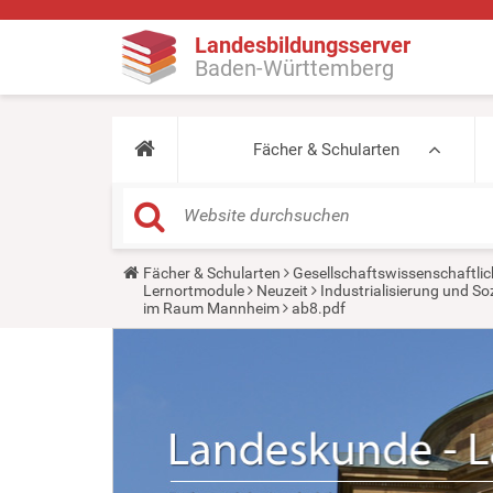
Landesbildungsserver
Baden-Württemberg
Fächer & Schularten
Y
Fächer & Schularten
Gesellschaftswissenschaftlic
o
Lernortmodule
Neuzeit
Industrialisierung und So
u
im Raum Mannheim
ab8.pdf
a
r
e
h
e
r
e
: