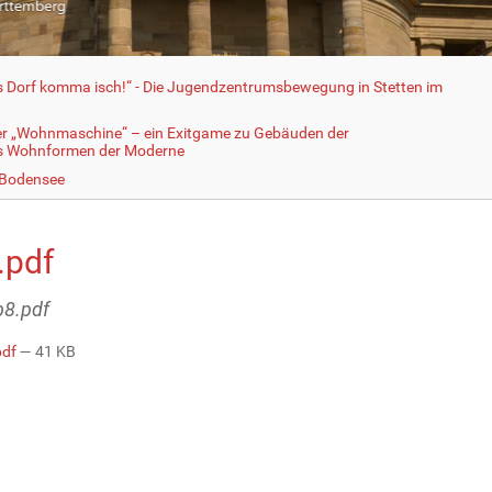
fs Dorf komma isch!“ - Die Jugendzentrumsbewegung in Stetten im
er „Wohnmaschine“ – ein Exitgame zu Gebäuden der
ls Wohnformen der Moderne
 Bodensee
.pdf
b8.pdf
pdf
— 41 KB