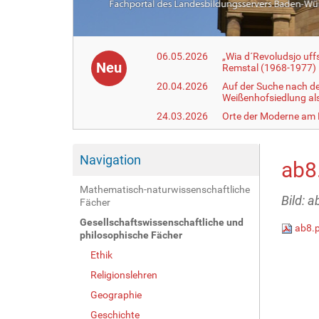
06.05.2026
„Wia d´Revoludsjo uf
Neu
Remstal (1968-1977)
20.04.2026
Auf der Suche nach d
Weißenhofsiedlung a
24.03.2026
Orte der Moderne am
Navigation
ab8
Mathematisch-naturwissenschaftliche
Bild: a
Fächer
Gesellschaftswissenschaftliche und
ab8.
philosophische Fächer
Ethik
Religionslehren
Geographie
Geschichte