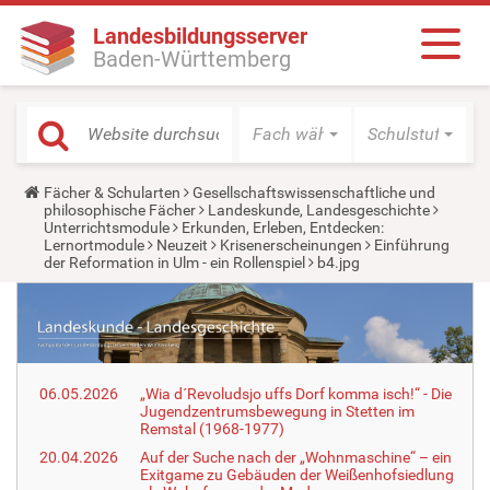
Landesbildungsserver
Baden-Württemberg
Fach wählen
Schulstufe wäh
Y
Fächer & Schularten
Gesellschaftswissenschaftliche und
o
philosophische Fächer
Landeskunde, Landesgeschichte
u
Unterrichtsmodule
Erkunden, Erleben, Entdecken:
a
Lernortmodule
Neuzeit
Krisenerscheinungen
Einführung
r
der Reformation in Ulm - ein Rollenspiel
b4.jpg
e
h
e
r
e
:
06.05.2026
„Wia d´Revoludsjo uffs Dorf komma isch!“ - Die
Jugendzentrumsbewegung in Stetten im
Remstal (1968-1977)
20.04.2026
Auf der Suche nach der „Wohnmaschine“ – ein
Exitgame zu Gebäuden der Weißenhofsiedlung