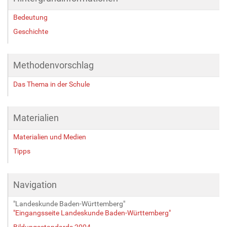
B
Bedeutung
i
l
Geschichte
d
i
n
Methodenvorschlag
v
o
Das Thema in der Schule
l
l
e
Materialien
r
G
Materialien und Medien
r
Tipps
ö
ß
e
…
Navigation
"Landeskunde Baden-Württemberg"
"Eingangsseite Landeskunde Baden-Württemberg"
Bildungsstandards 2004