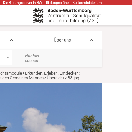
Die Bildungsserver in BW
Bildungspläne
Kultusministerium
Über uns
Nur hier
suchen
ichtsmodule
Erkunden, Erleben, Entdecken:
ite des Gemeinen Mannes
Übersicht
B3.jpg