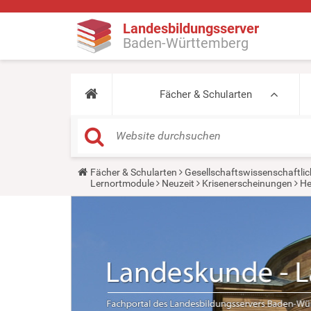
Landesbildungsserver
Baden-Württemberg
Fächer & Schularten
Y
Fächer & Schularten
Gesellschaftswissenschaftlic
o
Lernortmodule
Neuzeit
Krisenerscheinungen
He
u
a
r
e
h
e
r
e
: