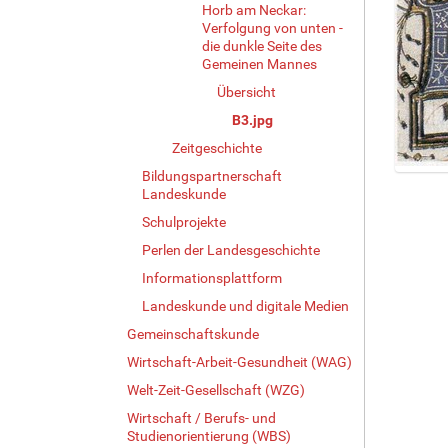
Horb am Neckar:
Verfolgung von unten -
die dunkle Seite des
Gemeinen Mannes
Übersicht
B3.jpg
Zeitgeschichte
Bildungspartnerschaft
Z
Landeskunde
e
Schulprojekte
i
g
Perlen der Landesgeschichte
e
Informationsplattform
B
i
Landeskunde und digitale Medien
l
Gemeinschaftskunde
d
Wirtschaft-Arbeit-Gesundheit (WAG)
i
n
Welt-Zeit-Gesellschaft (WZG)
v
Wirtschaft / Berufs- und
o
Studienorientierung (WBS)
l