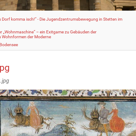
fs Dorf komma isch!“ - Die Jugendzentrumsbewegung in Stetten im
er „Wohnmaschine“ – ein Exitgame zu Gebäuden der
ls Wohnformen der Moderne
 Bodensee
jpg
.jpg