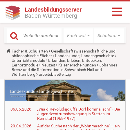
Landesbildungsserver
Baden-Württemberg
Fach wählen
Schulstufe wäh
Y
Fächer & Schularten
Gesellschaftswissenschaftliche und
o
philosophische Fächer
Landeskunde, Landesgeschichte
u
Unterrichtsmodule
Erkunden, Erleben, Entdecken:
a
Lernortmodule
Neuzeit
Krisenerscheinungen
Johannes
r
Brenz und die Reformation in Schwäbisch Hall und
e
Württemberg
arbeitsblaetter.zip
h
e
r
e
:
06.05.2026
„Wia d´Revoludsjo uffs Dorf komma isch!“ - Die
Jugendzentrumsbewegung in Stetten im
Remstal (1968-1977)
20.04.2026
Auf der Suche nach der „Wohnmaschine“ – ein