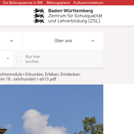
Die Bildungsserver in BW
Bildungspläne
Kultusministerium
Über uns
Nur hier
suchen
ichtsmodule
Erkunden, Erleben, Entdecken:
im 18. Jahrhundert
ab13.pdf