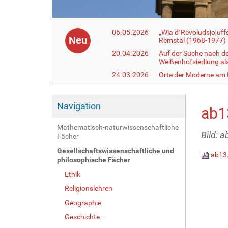
06.05.2026
„Wia d´Revoludsjo uf
Neu
Remstal (1968-1977)
20.04.2026
Auf der Suche nach d
Weißenhofsiedlung a
24.03.2026
Orte der Moderne am
Navigation
ab1
Mathematisch-naturwissenschaftliche
Bild: 
Fächer
Gesellschaftswissenschaftliche und
ab13
philosophische Fächer
Ethik
Religionslehren
Geographie
Geschichte