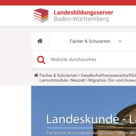
Landesbildungsserver
Baden-Württemberg
Fächer & Schularten
Y
Fächer & Schularten
Gesellschaftswissenschaftlic
o
Lernortmodule
Neuzeit
Migration: Ein- und Aus
u
a
r
e
h
e
r
e
: