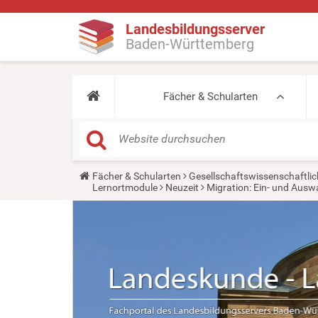
Landesbildungsserver
Baden-Württemberg
Fächer & Schularten
Y
Fächer & Schularten
Gesellschaftswissenschaftlic
o
Lernortmodule
Neuzeit
Migration: Ein- und Aus
u
a
r
e
h
e
r
e
: