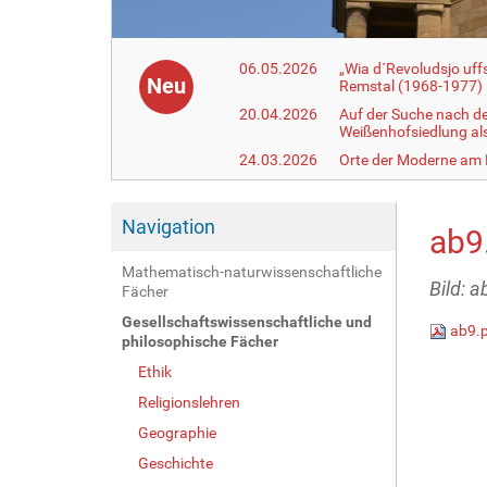
06.05.2026
„Wia d´Revoludsjo uf
Neu
Remstal (1968-1977)
20.04.2026
Auf der Suche nach d
Weißenhofsiedlung a
24.03.2026
Orte der Moderne am
Navigation
ab9
Mathematisch-naturwissenschaftliche
Bild: a
Fächer
Gesellschaftswissenschaftliche und
ab9.
philosophische Fächer
Ethik
Religionslehren
Geographie
Geschichte