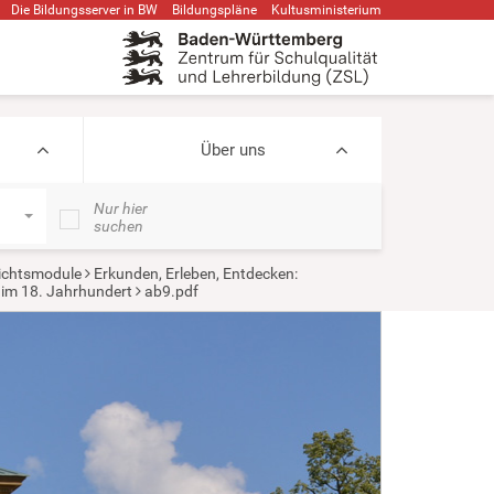
Die Bildungsserver in BW
Bildungspläne
Kultusministerium
Über uns
Nur hier
suchen
ichtsmodule
Erkunden, Erleben, Entdecken:
im 18. Jahrhundert
ab9.pdf