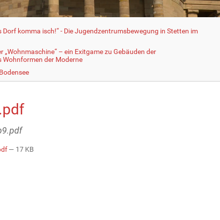
fs Dorf komma isch!“ - Die Jugendzentrumsbewegung in Stetten im
er „Wohnmaschine“ – ein Exitgame zu Gebäuden der
ls Wohnformen der Moderne
 Bodensee
.pdf
b9.pdf
pdf
— 17 KB