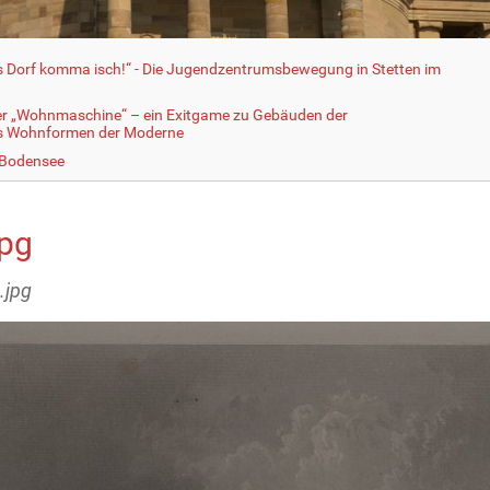
fs Dorf komma isch!“ - Die Jugendzentrumsbewegung in Stetten im
er „Wohnmaschine“ – ein Exitgame zu Gebäuden der
ls Wohnformen der Moderne
 Bodensee
jpg
.jpg