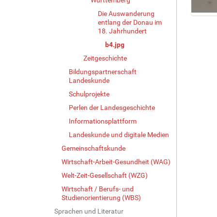
Die Auswanderung
Z
entlang der Donau im
e
18. Jahrhundert
i
b4.jpg
g
Zeitgeschichte
e
B
Bildungspartnerschaft
i
Landeskunde
l
Schulprojekte
d
Perlen der Landesgeschichte
i
n
Informationsplattform
v
Landeskunde und digitale Medien
o
l
Gemeinschaftskunde
l
Wirtschaft-Arbeit-Gesundheit (WAG)
e
Welt-Zeit-Gesellschaft (WZG)
r
G
Wirtschaft / Berufs- und
r
Studienorientierung (WBS)
ö
Sprachen und Literatur
ß