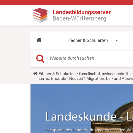
Landesbildungsserver
Baden-Württemberg
Fächer & Schularten
Y
Fächer & Schularten
Gesellschaftswissenschaftlic
o
Lernortmodule
Neuzeit
Migration: Ein- und Aus
u
a
r
e
h
e
r
e
: