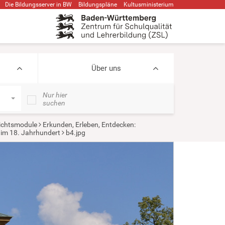
Die Bildungsserver in BW
Bildungspläne
Kultusministerium
Über uns
Nur hier
suchen
ichtsmodule
Erkunden, Erleben, Entdecken:
im 18. Jahrhundert
b4.jpg