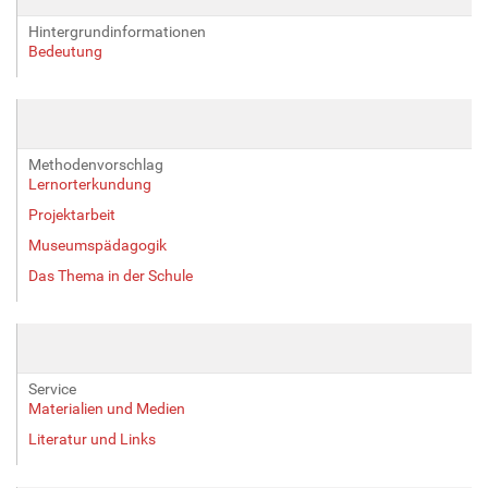
r
Hintergrundinformationen
G
Bedeutung
r
ö
ß
e
…
Methodenvorschlag
Lernorterkundung
Projektarbeit
Museumspädagogik
Das Thema in der Schule
Service
Materialien und Medien
Literatur und Links