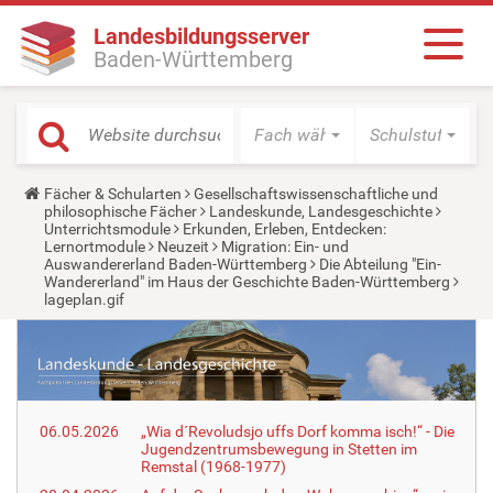
Landesbildungsserver
Baden-Württemberg
Fach wählen
Schulstufe wäh
Y
Fächer & Schularten
Gesellschaftswissenschaftliche und
o
philosophische Fächer
Landeskunde, Landesgeschichte
u
Unterrichtsmodule
Erkunden, Erleben, Entdecken:
a
Lernortmodule
Neuzeit
Migration: Ein- und
r
Auswandererland Baden-Württemberg
Die Abteilung "Ein-
e
Wandererland" im Haus der Geschichte Baden-Württemberg
h
lageplan.gif
e
r
e
:
06.05.2026
„Wia d´Revoludsjo uffs Dorf komma isch!“ - Die
Jugendzentrumsbewegung in Stetten im
Remstal (1968-1977)