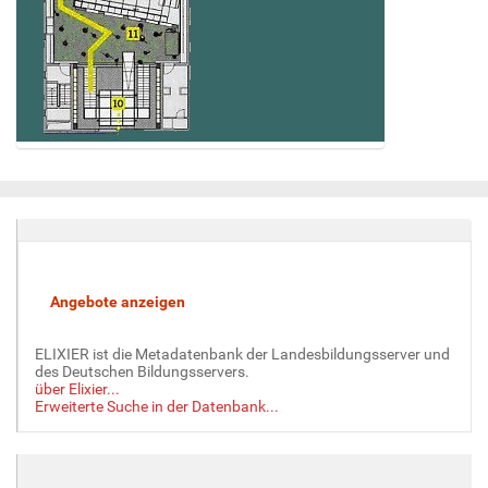
Z
e
i
g
e
B
i
l
d
ELIXIER ist die Metadatenbank der Landesbildungsserver und
i
des Deutschen Bildungsservers.
n
über Elixier...
v
Erweiterte Suche in der Datenbank...
o
l
l
e