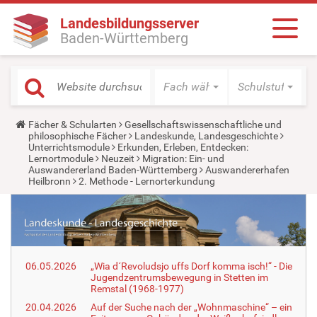
Landesbildungsserver
Baden-Württemberg
Fach wählen
Schulstufe wäh
Y
Fächer & Schularten
Gesellschaftswissenschaftliche und
o
philosophische Fächer
Landeskunde, Landesgeschichte
u
Unterrichtsmodule
Erkunden, Erleben, Entdecken:
a
Lernortmodule
Neuzeit
Migration: Ein- und
r
Auswandererland Baden-Württemberg
Auswandererhafen
e
Heilbronn
2. Methode - Lernorterkundung
h
e
r
e
:
06.05.2026
„Wia d´Revoludsjo uffs Dorf komma isch!“ - Die
Jugendzentrumsbewegung in Stetten im
Remstal (1968-1977)
20.04.2026
Auf der Suche nach der „Wohnmaschine“ – ein