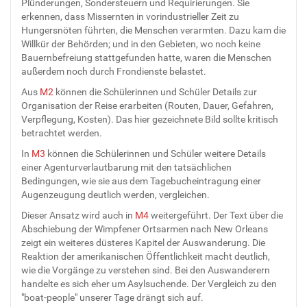
Plünderungen, Sondersteuern und Requirierungen. Sie
erkennen, dass Missernten in vorindustrieller Zeit zu
Hungersnöten führten, die Menschen verarmten. Dazu kam die
Willkür der Behörden; und in den Gebieten, wo noch keine
Bauernbefreiung stattgefunden hatte, waren die Menschen
außerdem noch durch Frondienste belastet.
Aus
M2
können die Schülerinnen und Schüler Details zur
Organisation der Reise erarbeiten (Routen, Dauer, Gefahren,
Verpflegung, Kosten). Das hier gezeichnete Bild sollte kritisch
betrachtet werden.
In
M3
können die Schülerinnen und Schüler weitere Details
einer Agenturverlautbarung mit den tatsächlichen
Bedingungen, wie sie aus dem Tagebucheintragung einer
Augenzeugung deutlich werden, vergleichen.
Dieser Ansatz wird auch in
M4
weitergeführt. Der Text über die
Abschiebung der Wimpfener Ortsarmen nach New Orleans
zeigt ein weiteres düsteres Kapitel der Auswanderung. Die
Reaktion der amerikanischen Öffentlichkeit macht deutlich,
wie die Vorgänge zu verstehen sind. Bei den Auswanderern
handelte es sich eher um Asylsuchende. Der Vergleich zu den
"boat-people" unserer Tage drängt sich auf.