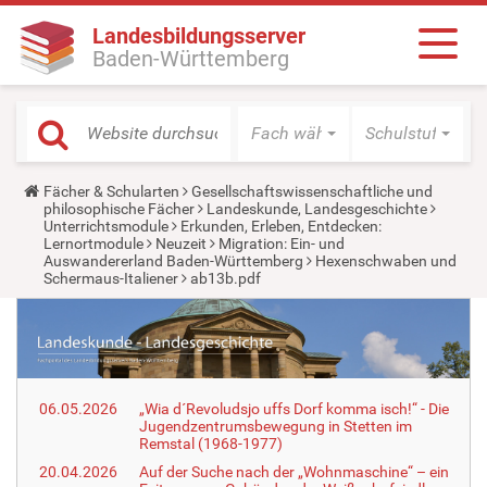
Landesbildungsserver
Baden-Württemberg
Fach wählen
Schulstufe wäh
Y
Fächer & Schularten
Gesellschaftswissenschaftliche und
o
philosophische Fächer
Landeskunde, Landesgeschichte
u
Unterrichtsmodule
Erkunden, Erleben, Entdecken:
a
Lernortmodule
Neuzeit
Migration: Ein- und
r
Auswandererland Baden-Württemberg
Hexenschwaben und
e
Schermaus-Italiener
ab13b.pdf
h
e
r
e
:
06.05.2026
„Wia d´Revoludsjo uffs Dorf komma isch!“ - Die
Jugendzentrumsbewegung in Stetten im
Remstal (1968-1977)
20.04.2026
Auf der Suche nach der „Wohnmaschine“ – ein