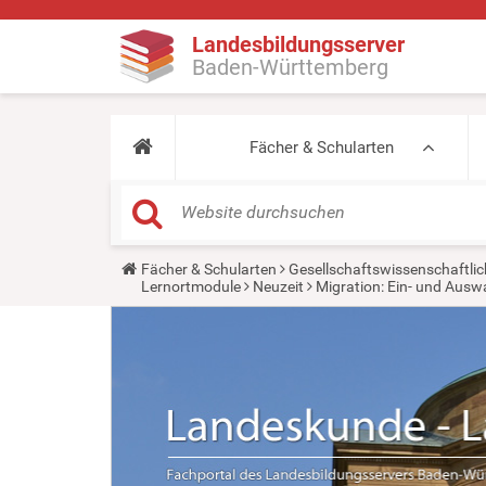
Landesbildungsserver
Baden-Württemberg
Fächer & Schularten
Y
Fächer & Schularten
Gesellschaftswissenschaftlic
o
Lernortmodule
Neuzeit
Migration: Ein- und Aus
u
a
r
e
h
e
r
e
: