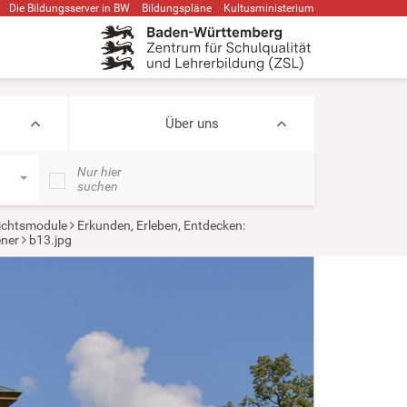
Die Bildungsserver in BW
Bildungspläne
Kultusministerium
Über uns
Nur hier
suchen
ichtsmodule
Erkunden, Erleben, Entdecken:
ner
b13.jpg