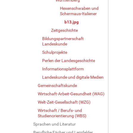
g
Hexenschwaben und
e
Schermaus-Italiener
B
b13.jpg
i
l
Zeitgeschichte
d
Bildungspartnerschaft
i
Landeskunde
n
Schulprojekte
v
o
Perlen der Landesgeschichte
l
Informationsplattform
l
e
Landeskunde und digitale Medien
r
Gemeinschaftskunde
G
Wirtschaft-Arbeit-Gesundheit (WAG)
r
ö
Welt-Zeit-Gesellschaft (WZG)
ß
Wirtschaft / Berufs- und
e
Studienorientierung (WBS)
…
Sprachen und Literatur
Berufliche Fächer und Lernfelder