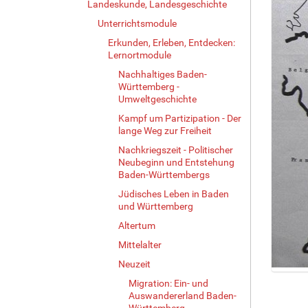
Landeskunde, Landesgeschichte
Unterrichtsmodule
Erkunden, Erleben, Entdecken:
Lernortmodule
Nachhaltiges Baden-
Württemberg -
Umweltgeschichte
Kampf um Partizipation - Der
lange Weg zur Freiheit
Nachkriegszeit - Politischer
Neubeginn und Entstehung
Baden-Württembergs
Jüdisches Leben in Baden
und Württemberg
Altertum
Mittelalter
Neuzeit
Z
Migration: Ein- und
e
Auswandererland Baden-
i
Württemberg