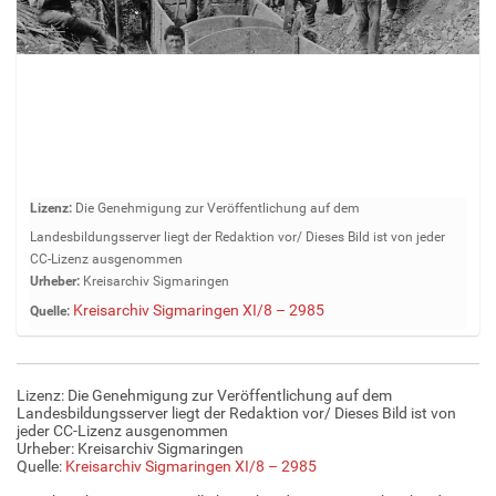
Z
Lizenz:
Die Genehmigung zur Veröffentlichung auf dem
e
Landesbildungsserver liegt der Redaktion vor/ Dieses Bild ist von jeder
i
CC-Lizenz ausgenommen
g
Urheber:
Kreisarchiv Sigmaringen
e
Kreisarchiv Sigmaringen XI/8 – 2985
Quelle:
B
i
l
d
Lizenz: Die Genehmigung zur Veröffentlichung auf dem
i
Landesbildungsserver liegt der Redaktion vor/ Dieses Bild ist von
n
jeder CC-Lizenz ausgenommen
Urheber: Kreisarchiv Sigmaringen
v
Quelle:
Kreisarchiv Sigmaringen XI/8 – 2985
o
l