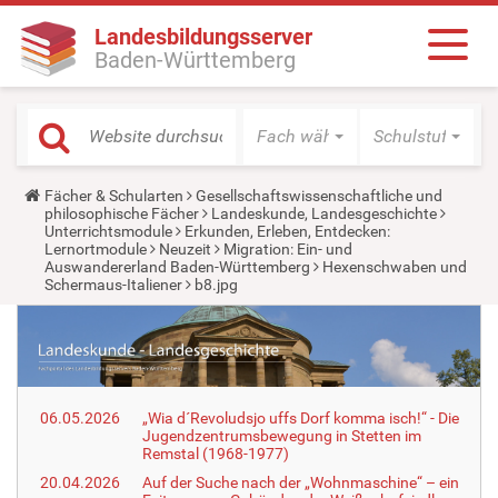
Landesbildungsserver
Baden-Württemberg
Fach wählen
Schulstufe wäh
Y
Fächer & Schularten
Gesellschaftswissenschaftliche und
o
philosophische Fächer
Landeskunde, Landesgeschichte
u
Unterrichtsmodule
Erkunden, Erleben, Entdecken:
a
Lernortmodule
Neuzeit
Migration: Ein- und
r
Auswandererland Baden-Württemberg
Hexenschwaben und
e
Schermaus-Italiener
b8.jpg
h
e
r
e
:
06.05.2026
„Wia d´Revoludsjo uffs Dorf komma isch!“ - Die
Jugendzentrumsbewegung in Stetten im
Remstal (1968-1977)
20.04.2026
Auf der Suche nach der „Wohnmaschine“ – ein