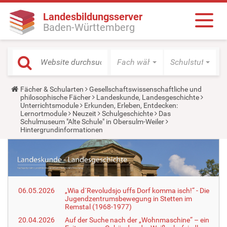
Landesbildungsserver
Baden-Württemberg
Fach wählen
Schulstufe wäh
Y
Fächer & Schularten
Gesellschaftswissenschaftliche und
o
philosophische Fächer
Landeskunde, Landesgeschichte
u
Unterrichtsmodule
Erkunden, Erleben, Entdecken:
a
Lernortmodule
Neuzeit
Schulgeschichte
Das
r
Schulmuseum "Alte Schule" in Obersulm-Weiler
e
Hintergrundinformationen
h
e
r
e
:
06.05.2026
„Wia d´Revoludsjo uffs Dorf komma isch!“ - Die
Jugendzentrumsbewegung in Stetten im
Remstal (1968-1977)
20.04.2026
Auf der Suche nach der „Wohnmaschine“ – ein