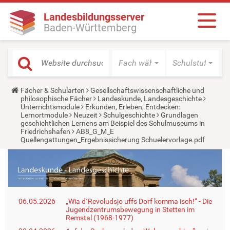
Landesbildungsserver
Baden-Württemberg
Fach wählen
Schulstufe wäh
Y
Fächer & Schularten
Gesellschaftswissenschaftliche und
o
philosophische Fächer
Landeskunde, Landesgeschichte
u
Unterrichtsmodule
Erkunden, Erleben, Entdecken:
a
Lernortmodule
Neuzeit
Schulgeschichte
Grundlagen
r
geschichtlichen Lernens am Beispiel des Schulmuseums in
e
Friedrichshafen
AB8_G_M_E
h
Quellengattungen_Ergebnissicherung Schuelervorlage.pdf
e
r
e
:
06.05.2026
„Wia d´Revoludsjo uffs Dorf komma isch!“ - Die
Jugendzentrumsbewegung in Stetten im
Remstal (1968-1977)