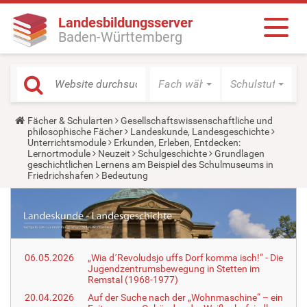
Landesbildungsserver
Baden-Württemberg
Fach wählen
Schulstufe wäh
Y
Fächer & Schularten
Gesellschaftswissenschaftliche und
o
philosophische Fächer
Landeskunde, Landesgeschichte
u
Unterrichtsmodule
Erkunden, Erleben, Entdecken:
a
Lernortmodule
Neuzeit
Schulgeschichte
Grundlagen
r
geschichtlichen Lernens am Beispiel des Schulmuseums in
e
Friedrichshafen
Bedeutung
h
e
r
e
:
06.05.2026
„Wia d´Revoludsjo uffs Dorf komma isch!“ - Die
Jugendzentrumsbewegung in Stetten im
Remstal (1968-1977)
20.04.2026
Auf der Suche nach der „Wohnmaschine“ – ein