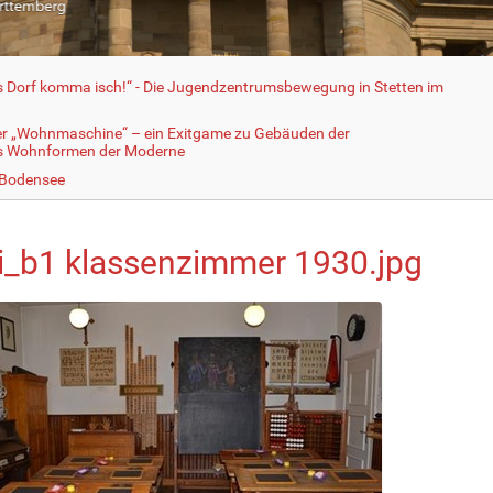
fs Dorf komma isch!“ - Die Jugendzentrumsbewegung in Stetten im
er „Wohnmaschine“ – ein Exitgame zu Gebäuden der
ls Wohnformen der Moderne
 Bodensee
i_b1 klassenzimmer 1930.jpg