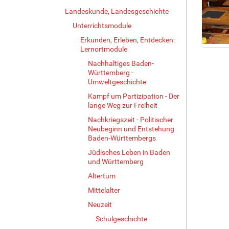
Landeskunde, Landesgeschichte
Unterrichtsmodule
Erkunden, Erleben, Entdecken:
Lernortmodule
Z
e
Nachhaltiges Baden-
Württemberg -
i
Umweltgeschichte
g
e
Kampf um Partizipation - Der
B
lange Weg zur Freiheit
i
Nachkriegszeit - Politischer
l
Neubeginn und Entstehung
d
Baden-Württembergs
i
Jüdisches Leben in Baden
n
und Württemberg
v
o
Altertum
l
Mittelalter
l
Neuzeit
e
r
Schulgeschichte
G