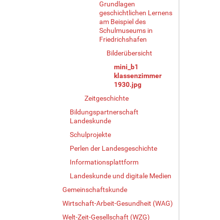
Grundlagen
r
geschichtlichen Lernens
ö
am Beispiel des
ß
Schulmuseums in
e
Friedrichshafen
…
Bilderübersicht
mini_b1
klassenzimmer
1930.jpg
Zeitgeschichte
Bildungspartnerschaft
Landeskunde
Schulprojekte
Perlen der Landesgeschichte
Informationsplattform
Landeskunde und digitale Medien
Gemeinschaftskunde
Wirtschaft-Arbeit-Gesundheit (WAG)
Welt-Zeit-Gesellschaft (WZG)