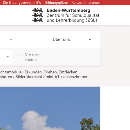
Die Bildungsserver in BW
Bildungspläne
Kultusministerium
Über uns
Nur hier
suchen
ichtsmodule
Erkunden, Erleben, Entdecken:
hshafen
Bilderübersicht
mini_b1 klassenzimmer