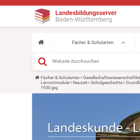
Landesbildungsserver
Baden-Württemberg
Fächer & Schularten
Y
Fächer & Schularten
Gesellschaftswissenschaftlic
o
Lernortmodule
Neuzeit
Schulgeschichte
Grundl
u
1930.jpg
a
r
e
h
e
r
e
: