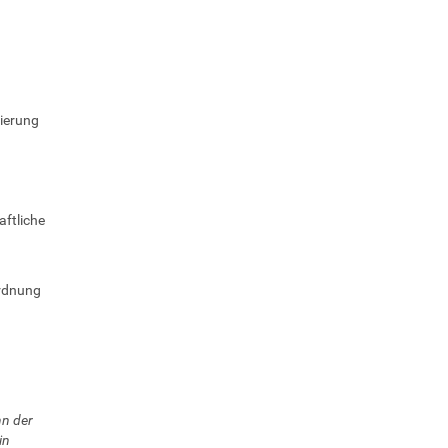
ierung
aftliche
Ordnung
n der
in