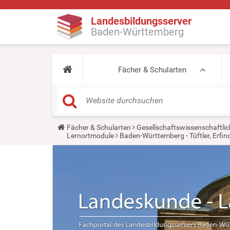
Landesbildungsserver
Baden-Württemberg
Fächer & Schularten
Y
Fächer & Schularten
Gesellschaftswissenschaftlic
o
Lernortmodule
Baden-Württemberg - Tüftler, Erfin
u
a
r
e
h
e
r
e
: