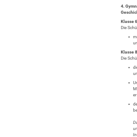
4. Gymn
Geschic
Klasse 
Die Schü
mö
un
Klasse 
Die Schü
di
un
U
Mi
er
de
be
Da
u
In