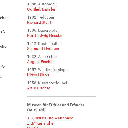
1886: Automobil
Gottlieb Daimler
1902: Teddybär
tehen
Richard Steiff
1906: Dauerwelle
mäß
Karl Ludwig Nessler
1912: Büstenhalter
tehen
Sigmund Lindauer
1932: Alleskleber
August Fischer
iler
1957: Windkraftanlage
Ulrich Hütter
er
1958: Kunststoffdübel
Artur Fischer
Museen für Tüftler und Erfinder
(Auswahl)
TECHNOSEUM Mannheim
ZKM Karlsruhe