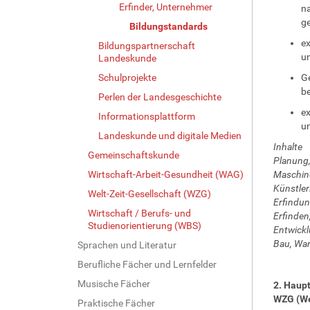
Erfinder, Unternehmer
na
g
Bildungstandards
e
Bildungspartnerschaft
un
Landeskunde
Schulprojekte
Ge
be
Perlen der Landesgeschichte
e
Informationsplattform
un
Landeskunde und digitale Medien
Inhalte
Gemeinschaftskunde
Planung,
Wirtschaft-Arbeit-Gesundheit (WAG)
Maschine
Künstler
Welt-Zeit-Gesellschaft (WZG)
Erfindun
Wirtschaft / Berufs- und
Erfinden
Studienorientierung (WBS)
Entwickl
Bau, War
Sprachen und Literatur
Berufliche Fächer und Lernfelder
Musische Fächer
2. Haup
WZG (Wel
Praktische Fächer