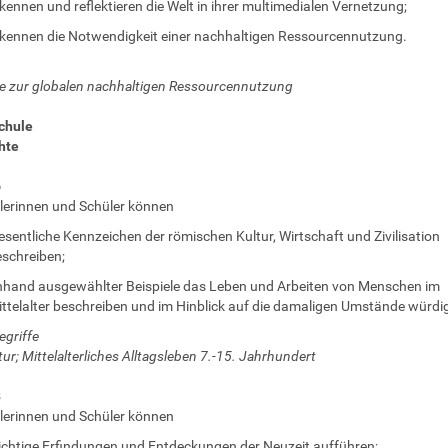
kennen und reflektieren die Welt in ihrer multimedialen Vernetzung;
kennen die Notwendigkeit einer nachhaltigen Ressourcennutzung.
ie zur globalen nachhaltigen Ressourcennutzung
chule
hte
6
lerinnen und Schüler können
sentliche Kennzeichen der römischen Kultur, Wirtschaft und Zivilisation
schreiben;
hand ausgewählter Beispiele das Leben und Arbeiten von Menschen im
ttelalter beschreiben und im Hinblick auf die damaligen Umstände würdi
egriffe
tur; Mittelalterliches Alltagsleben 7.-15. Jahrhundert
8
lerinnen und Schüler können
chtige Erfindungen und Entdeckungen der Neuzeit aufführen;