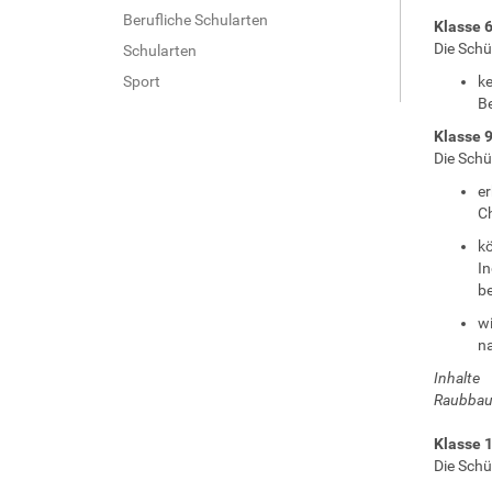
Berufliche Schularten
Klasse 
Die Schü
Schularten
Sport
ke
Be
Klasse 
Die Schü
er
Ch
kö
In
be
wi
na
Inhalte
Raubbau 
Klasse 
Die Schü