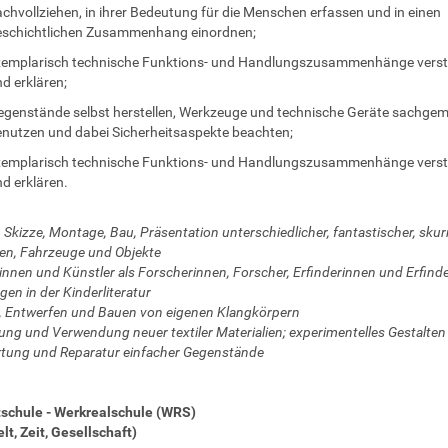
chvollziehen, in ihrer Bedeutung für die Menschen erfassen und in einen
eschichtlichen Zusammenhang einordnen;
xemplarisch technische Funktions- und Handlungszusammenhänge vers
d erklären;
genstände selbst herstellen, Werkzeuge und technische Geräte sachge
nutzen und dabei Sicherheitsaspekte beachten;
xemplarisch technische Funktions- und Handlungszusammenhänge vers
d erklären.
 Skizze, Montage, Bau, Präsentation unterschiedlicher, fantastischer, skurr
n, Fahrzeuge und Objekte
innen und Künstler als Forscherinnen, Forscher, Erfinderinnen und Erfind
gen in der Kinderliteratur
, Entwerfen und Bauen von eigenen Klangkörpern
ung und Verwendung neuer textiler Materialien; experimentelles Gestalten
tung und Reparatur einfacher Gegenstände
tschule - Werkrealschule (WRS)
t, Zeit, Gesellschaft)