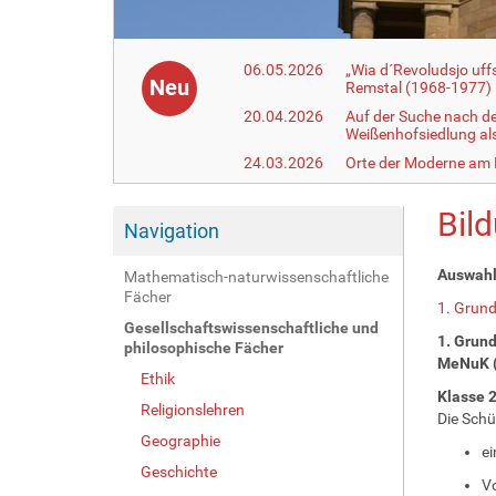
06.05.2026
„Wia d´Revoludsjo uf
Neu
Remstal (1968-1977)
20.04.2026
Auf der Suche nach d
Weißenhofsiedlung a
24.03.2026
Orte der Moderne am
Bil
Navigation
Auswahl:
Mathematisch-naturwissenschaftliche
Fächer
1. Grun
Gesellschaftswissenschaftliche und
1. Grun
philosophische Fächer
MeNuK (
Ethik
Klasse 
Religionslehren
Die Schü
Geographie
e
Geschichte
Vo