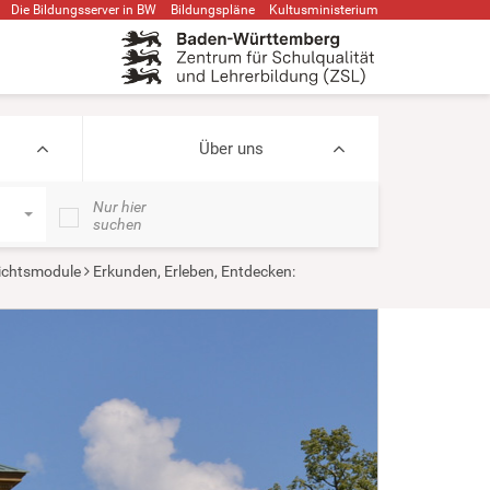
Die Bildungsserver in BW
Bildungspläne
Kultusministerium
Über uns
Nur hier
suchen
ichtsmodule
Erkunden, Erleben, Entdecken: