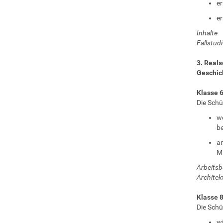
er
er
Inhalte
Fallstud
3. Reals
Geschic
Klasse 
Die Schü
we
be
an
Mi
Arbeitsb
Architek
Klasse 
Die Schü
wi