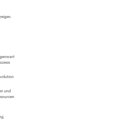
zeigen.
egenwart
rozess
volution
en und
ssourcen
ng,