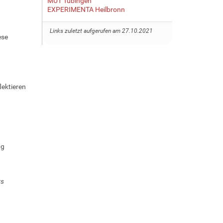
MUT Tübingen
EXPERIMENTA Heilbronn
Links zuletzt aufgerufen am 27.10.2021
ese
lektieren
ng
rs