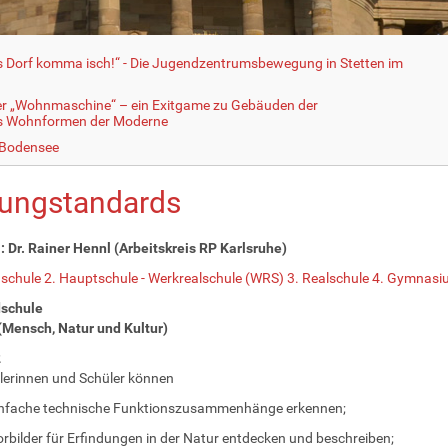
fs Dorf komma isch!“ - Die Jugendzentrumsbewegung in Stetten im
er „Wohnmaschine“ – ein Exitgame zu Gebäuden der
ls Wohnformen der Moderne
 Bodensee
dungstandards
 Dr. Rainer Hennl (Arbeitskreis RP Karlsruhe)
dschule
2. Hauptschule - Werkrealschule (WRS)
3. Realschule
4. Gymnasi
dschule
Mensch, Natur und Kultur)
2
lerinnen und Schüler können
infache technische Funktionszusammenhänge erkennen;
rbilder für Erfindungen in der Natur entdecken und beschreiben;