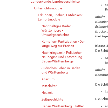
Landeskunde, Landesgeschichte
ei
Unterrichtsmodule
E
Erkunden, Erleben, Entdecken:
Inhalte
Lernortmodule
Künstler
Nachhaltiges Baden-
Erfinder
Württemberg -
Brücken,
Umweltgeschichte
Gleichge
Kampf um Partizipation - Der
lange Weg zur Freiheit
Klasse 
Die Schü
Nachkriegszeit - Politischer
Neubeginn und Entstehung
Me
Baden-Württembergs
be
Jüdisches Leben in Baden
Inhalte
und Württemberg
Kommunik
Altertum
Die Schü
Mittelalter
ke
Neuzeit
Die Schü
Zeitgeschichte
Baden-Württemberg - Tüftler,
an