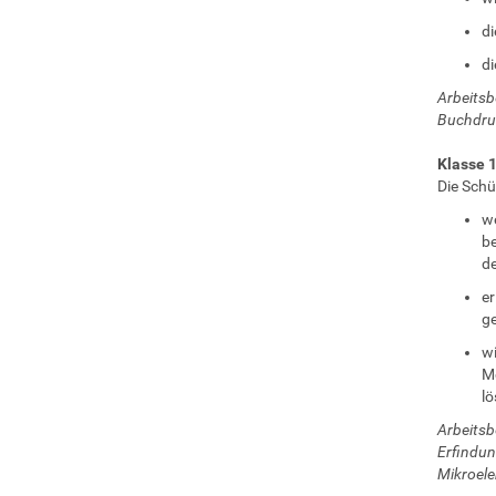
di
di
Arbeitsb
Buchdru
Klasse 
Die Schü
we
be
de
er
g
wi
Mö
lö
Arbeitsb
Erfindun
Mikroele