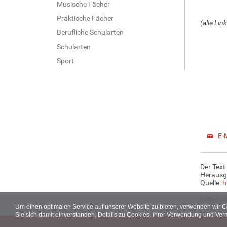
Musische Fächer
Praktische Fächer
(alle Li
Berufliche Schularten
Schularten
Sport
E-
Der Text
Herausg
Quelle:
h
Bitte be
Um einen optimalen Service auf unserer Website zu bieten, verwenden wir 
Sie sich damit einverstanden. Details zu Cookies, ihrer Verwendung und Ver