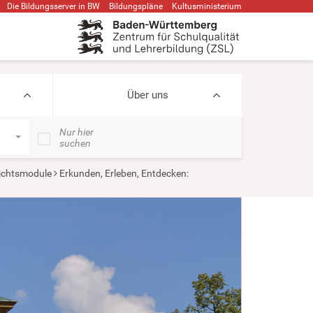
Die Bildungsserver in BW
Bildungspläne
Kultusministerium
Über uns
Nur hier
suchen
ichtsmodule
Erkunden, Erleben, Entdecken: