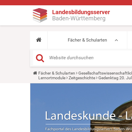
Landesbildungsserver
Baden-Württemberg
Fächer & Schularten
Y
Fächer & Schularten
Gesellschaftswissenschaftlic
o
Lernortmodule
Zeitgeschichte
Gedenktag 20. Jul
u
a
r
e
h
e
r
e
: