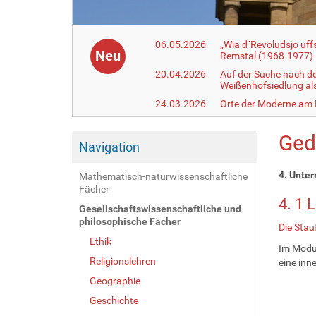
06.05.2026
„Wia d´Revoludsjo uf
Neu
Remstal (1968-1977)
20.04.2026
Auf der Suche nach d
Weißenhofsiedlung a
24.03.2026
Orte der Moderne am
Ged
Navigation
4. Unter
Mathematisch-naturwissenschaftliche
Fächer
4. 1 
Gesellschaftswissenschaftliche und
philosophische Fächer
Die Stau
Ethik
Im Modul
Religionslehren
eine inn
Geographie
Geschichte