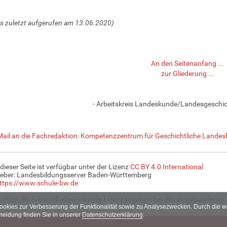
nks zuletzt aufgerufen am 13.06.2020)
An den Seitenanfang ...
zur Gliederung ...
- Arbeitskreis Landeskunde/Landesgeschich
Mail an die Fachredaktion: Kompetenzzentrum für Geschichtliche Landes
 dieser Seite ist verfügbar unter der Lizenz
CC BY 4.0 International
eber: Landesbildungsserver Baden-Württemberg
ttps://www.schule-bw.de
achten Sie eventuell abweichende Lizenzangaben bei den eingebundenen 
Cookies zur Verbesserung der Funktionalität sowie zu Analysezwecken. Durch die
meidung finden Sie in unserer
Datenschutzerklärung
.