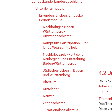
Landeskunde, Landesgeschichte
Unterrichtsmodule
Erkunden, Erleben, Entdecken:
Lernortmodule
Nachhaltiges Baden-
Württemberg -
Umweltgeschichte
Kampf um Partizipation - Der
lange Weg zur Freiheit
Nachkriegszeit - Politischer
Neubeginn und Entstehung
Baden-Württembergs
Jüdisches Leben in Baden
4.2 U
und Württemberg
Claus Sc
Altertum
Arbeitsb
Mittelalter
Erinner
Neuzeit
Themenbl
Zeitgeschichte
Das Them
Diese ve
Nationalsozialismus -