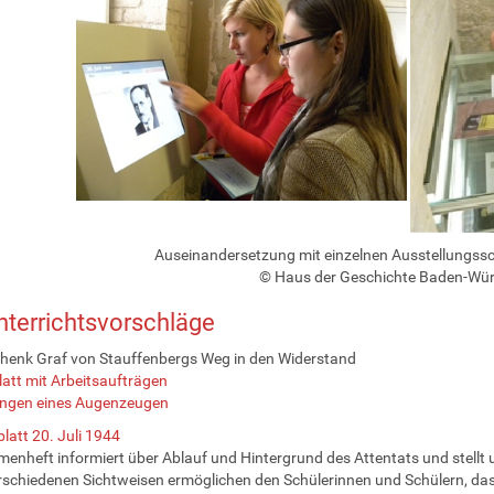
Auseinandersetzung mit einzelnen Ausstellungss
© Haus der Geschichte Baden-Wü
nterrichtsvorschläge
henk Graf von Stauffenbergs Weg in den Widerstand
latt mit Arbeitsaufträgen
ungen eines Augenzeugen
att 20. Juli 1944
enheft informiert über Ablauf und Hintergrund des Attentats und stellt 
rschiedenen Sichtweisen ermöglichen den Schülerinnen und Schülern, das