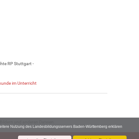
te RP Stuttgart -
kunde im Unterricht
Bildern und anderen Dateien.
 weitere Nutzung des Landesbildungsservers Baden-Württemberg erklären