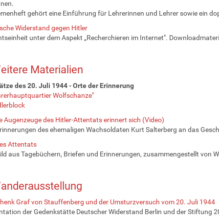
dnen.
enheft gehört eine Einführung für Lehrerinnen und Lehrer sowie ein dopp
sche Widerstand gegen Hitler
htseinheit unter dem Aspekt „Recherchieren im Internet". Downloadmate
eitere Materialien
tze des 20. Juli 1944 - Orte der Erinnerung
rerhauptquartier Wolfschanze"
lerblock
te Augenzeuge des Hitler-Attentats erinnert sich (Video)
rinnerungen des ehemaligen Wachsoldaten Kurt Salterberg an das Gesc
es Attentats
bild aus Tagebüchern, Briefen und Erinnerungen, zusammengestellt von 
anderausstellung
henk Graf von Stauffenberg und der Umsturzversuch vom 20. Juli 1944
ation der Gedenkstätte Deutscher Widerstand Berlin und der Stiftung 20