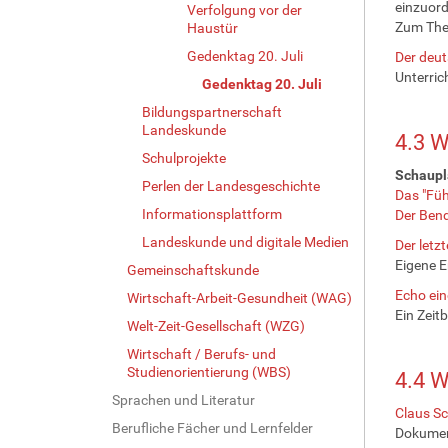
einzuor
Verfolgung vor der
Zum Them
Haustür
Gedenktag 20. Juli
Der deut
Unterric
Gedenktag 20. Juli
Bildungspartnerschaft
Landeskunde
4.3 W
Schulprojekte
Schauplä
Perlen der Landesgeschichte
Das "Füh
Informationsplattform
Der Bend
Landeskunde und digitale Medien
Der letz
Eigene E
Gemeinschaftskunde
Echo ein
Wirtschaft-Arbeit-Gesundheit (WAG)
Ein Zeit
Welt-Zeit-Gesellschaft (WZG)
Wirtschaft / Berufs- und
Studienorientierung (WBS)
4.4 W
Sprachen und Literatur
Claus Sc
Berufliche Fächer und Lernfelder
Dokument