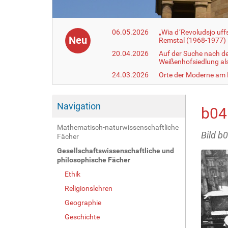
06.05.2026
„Wia d´Revoludsjo uf
Neu
Remstal (1968-1977)
20.04.2026
Auf der Suche nach d
Weißenhofsiedlung a
24.03.2026
Orte der Moderne am
Navigation
b04
Mathematisch-naturwissenschaftliche
Bild b
Fächer
Gesellschaftswissenschaftliche und
philosophische Fächer
Ethik
Religionslehren
Geographie
Geschichte