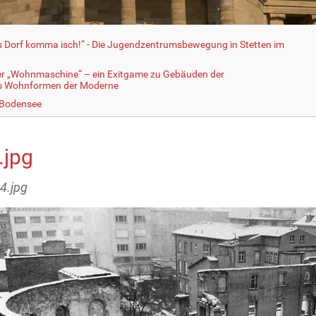
fs Dorf komma isch!“ - Die Jugendzentrumsbewegung in Stetten im
er „Wohnmaschine“ – ein Exitgame zu Gebäuden der
ls Wohnformen der Moderne
 Bodensee
.jpg
04.jpg