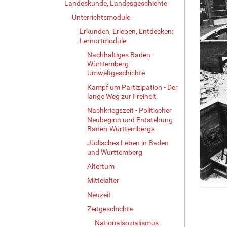
Landeskunde, Landesgeschichte
Unterrichtsmodule
Erkunden, Erleben, Entdecken:
Lernortmodule
Nachhaltiges Baden-
Württemberg -
Umweltgeschichte
Kampf um Partizipation - Der
lange Weg zur Freiheit
Nachkriegszeit - Politischer
Neubeginn und Entstehung
Baden-Württembergs
Jüdisches Leben in Baden
und Württemberg
Altertum
Mittelalter
Z
Neuzeit
e
Zeitgeschichte
i
g
Nationalsozialismus -