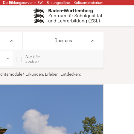
Die Bildungsserver in BW
Bildungspläne
Kultusministerium
Über uns
Nur hier
suchen
ichtsmodule
Erkunden, Erleben, Entdecken: