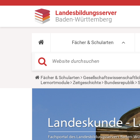
Landesbildungsserver
Baden-Württemberg
Fächer & Schularten
Y
Fächer & Schularten
Gesellschaftswissenschaftlic
o
Lernortmodule
Zeitgeschichte
Bundesrepublik
S
u
a
r
e
h
e
r
e
: