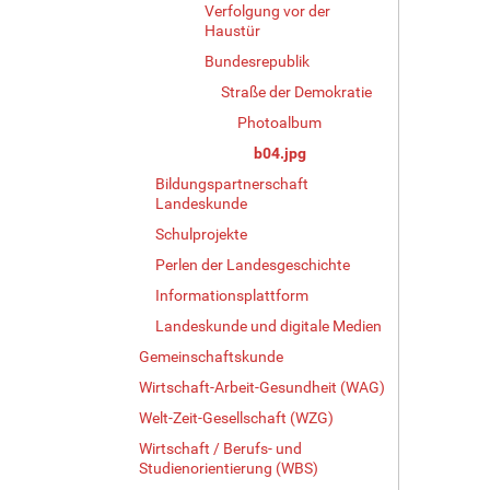
Verfolgung vor der
e
Haustür
B
i
Bundesrepublik
l
Straße der Demokratie
d
i
Photoalbum
n
b04.jpg
v
Bildungspartnerschaft
o
Landeskunde
l
l
Schulprojekte
e
Perlen der Landesgeschichte
r
Informationsplattform
G
r
Landeskunde und digitale Medien
ö
Gemeinschaftskunde
ß
e
Wirtschaft-Arbeit-Gesundheit (WAG)
…
Welt-Zeit-Gesellschaft (WZG)
Wirtschaft / Berufs- und
Studienorientierung (WBS)