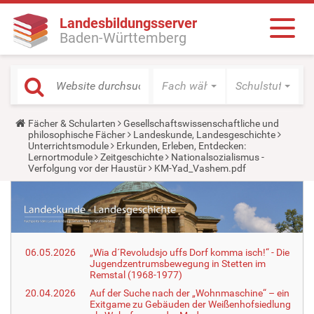
Landesbildungsserver
Baden-Württemberg
Fach wählen
Schulstufe wäh
Y
Fächer & Schularten
Gesellschaftswissenschaftliche und
o
philosophische Fächer
Landeskunde, Landesgeschichte
u
Unterrichtsmodule
Erkunden, Erleben, Entdecken:
a
Lernortmodule
Zeitgeschichte
Nationalsozialismus -
r
Verfolgung vor der Haustür
KM-Yad_Vashem.pdf
e
h
e
r
e
:
06.05.2026
„Wia d´Revoludsjo uffs Dorf komma isch!“ - Die
Jugendzentrumsbewegung in Stetten im
Remstal (1968-1977)
20.04.2026
Auf der Suche nach der „Wohnmaschine“ – ein
Exitgame zu Gebäuden der Weißenhofsiedlung