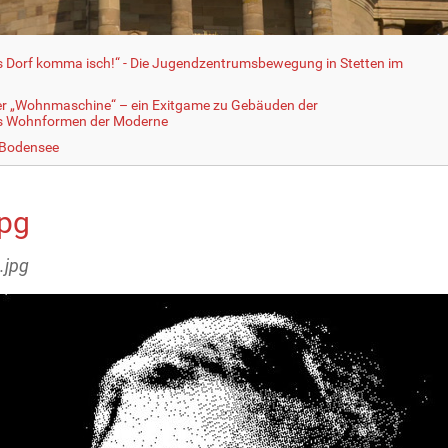
fs Dorf komma isch!“ - Die Jugendzentrumsbewegung in Stetten im
er „Wohnmaschine“ – ein Exitgame zu Gebäuden der
ls Wohnformen der Moderne
 Bodensee
jpg
.jpg