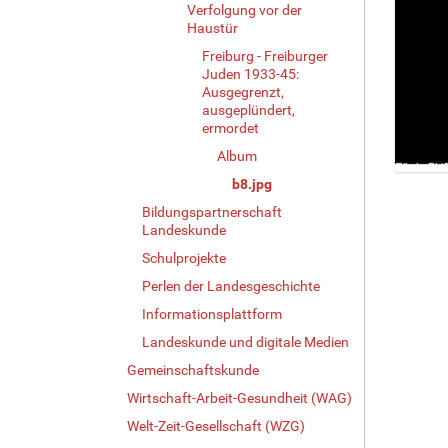
Verfolgung vor der
Haustür
Freiburg - Freiburger
Juden 1933-45:
Ausgegrenzt,
ausgeplündert,
ermordet
Album
Z
b8.jpg
e
Bildungspartnerschaft
i
Landeskunde
g
Schulprojekte
e
B
Perlen der Landesgeschichte
i
Informationsplattform
l
Landeskunde und digitale Medien
d
i
Gemeinschaftskunde
n
Wirtschaft-Arbeit-Gesundheit (WAG)
v
o
Welt-Zeit-Gesellschaft (WZG)
l