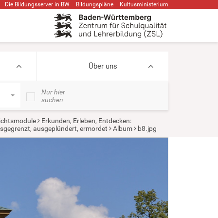
Die Bildungsserver in BW
Bildungspläne
Kultusministerium
Über uns
Nur hier
suchen
ichtsmodule
Erkunden, Erleben, Entdecken:
usgegrenzt, ausgeplündert, ermordet
Album
b8.jpg