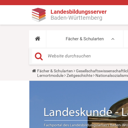
Landesbildungsserver
Baden-Württemberg
Fächer & Schularten
Y
Fächer & Schularten
Gesellschaftswissenschaftlic
o
Lernortmodule
Zeitgeschichte
Nationalsozialismu
u
a
r
e
h
e
r
e
: