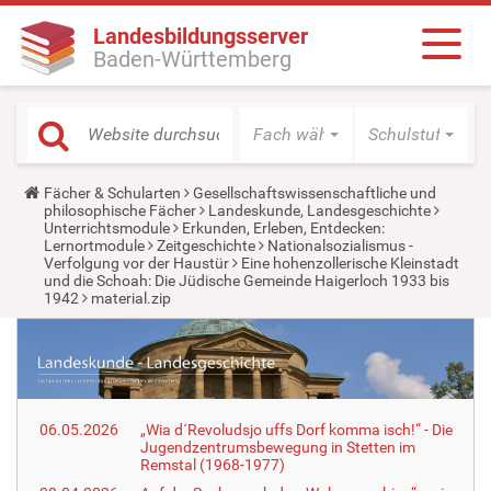
Landesbildungsserver
Baden-Württemberg
Fach wählen
Schulstufe wäh
Y
Fächer & Schularten
Gesellschaftswissenschaftliche und
o
philosophische Fächer
Landeskunde, Landesgeschichte
u
Unterrichtsmodule
Erkunden, Erleben, Entdecken:
a
Lernortmodule
Zeitgeschichte
Nationalsozialismus -
r
Verfolgung vor der Haustür
Eine hohenzollerische Kleinstadt
e
und die Schoah: Die Jüdische Gemeinde Haigerloch 1933 bis
h
1942
material.zip
e
r
e
:
06.05.2026
„Wia d´Revoludsjo uffs Dorf komma isch!“ - Die
Jugendzentrumsbewegung in Stetten im
Remstal (1968-1977)