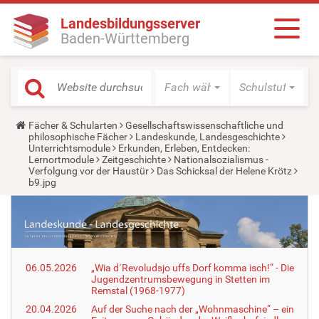
Landesbildungsserver
Baden-Württemberg
Fach wählen
Schulstufe wäh
Y
Fächer & Schularten
Gesellschaftswissenschaftliche und
o
philosophische Fächer
Landeskunde, Landesgeschichte
u
Unterrichtsmodule
Erkunden, Erleben, Entdecken:
a
Lernortmodule
Zeitgeschichte
Nationalsozialismus -
r
Verfolgung vor der Haustür
Das Schicksal der Helene Krötz
e
b9.jpg
h
e
r
e
:
06.05.2026
„Wia d´Revoludsjo uffs Dorf komma isch!“ - Die
Jugendzentrumsbewegung in Stetten im
Remstal (1968-1977)
20.04.2026
Auf der Suche nach der „Wohnmaschine“ – ein