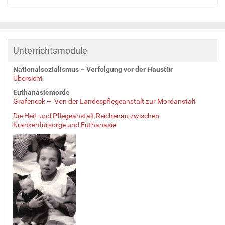
Z
e
i
g
Unterrichtsmodule
e
B
Nationalsozialismus – Verfolgung vor der Haustür
i
Übersicht
l
d
Euthanasiemorde
Grafeneck – Von der Landespflegeanstalt zur Mordanstalt
i
n
Die Heil- und Pflegeanstalt Reichenau zwischen
v
Krankenfürsorge und Euthanasie
o
l
l
e
r
G
r
ö
ß
e