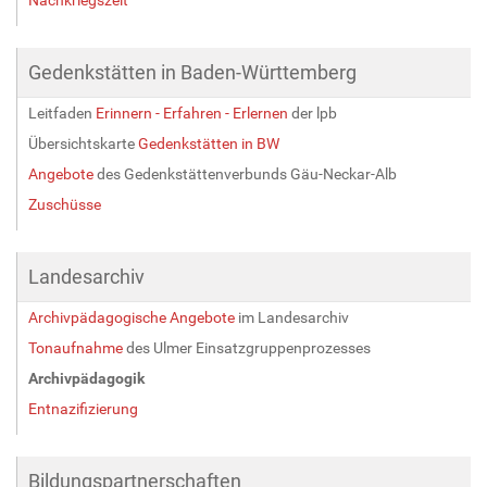
v
o
l
Gedenkstätten in Baden-Württemberg
l
e
Leitfaden
Erinnern - Erfahren - Erlernen
der lpb
r
Übersichtskarte
Gedenkstätten in BW
G
r
Angebote
des Gedenkstättenverbunds Gäu-Neckar-Alb
ö
Zuschüsse
ß
e
…
Landesarchiv
Archivpädagogische Angebote
im Landesarchiv
Tonaufnahme
des Ulmer Einsatzgruppenprozesses
Archivpädagogik
Entnazifizierung
Bildungspartnerschaften