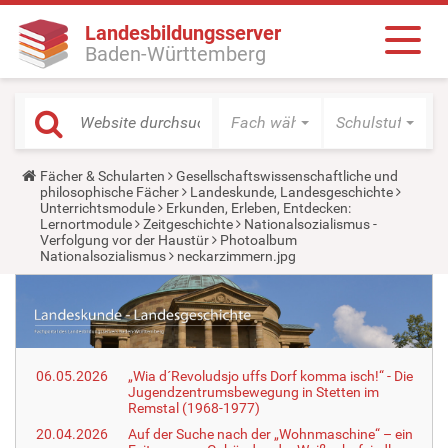
Landesbildungsserver
Baden-Württemberg
Fach wählen
Schulstufe wäh
Y
Fächer & Schularten
Gesellschaftswissenschaftliche und
o
philosophische Fächer
Landeskunde, Landesgeschichte
u
Unterrichtsmodule
Erkunden, Erleben, Entdecken:
a
Lernortmodule
Zeitgeschichte
Nationalsozialismus -
r
Verfolgung vor der Haustür
Photoalbum
e
Nationalsozialismus
neckarzimmern.jpg
h
e
r
e
:
06.05.2026
„Wia d´Revoludsjo uffs Dorf komma isch!“ - Die
Jugendzentrumsbewegung in Stetten im
Remstal (1968-1977)
20.04.2026
Auf der Suche nach der „Wohnmaschine“ – ein