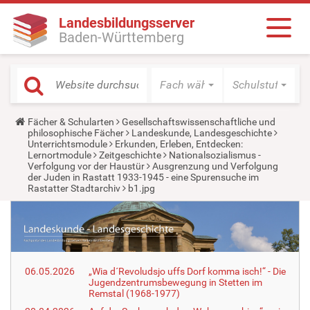
Landesbildungsserver
Baden-Württemberg
Fach wählen
Schulstufe wäh
Y
Fächer & Schularten
Gesellschaftswissenschaftliche und
o
philosophische Fächer
Landeskunde, Landesgeschichte
u
Unterrichtsmodule
Erkunden, Erleben, Entdecken:
a
Lernortmodule
Zeitgeschichte
Nationalsozialismus -
r
Verfolgung vor der Haustür
Ausgrenzung und Verfolgung
e
der Juden in Rastatt 1933-1945 - eine Spurensuche im
h
Rastatter Stadtarchiv
b1.jpg
e
r
e
:
06.05.2026
„Wia d´Revoludsjo uffs Dorf komma isch!“ - Die
Jugendzentrumsbewegung in Stetten im
Remstal (1968-1977)