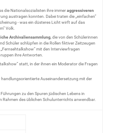
ss die Nationalsozialisten ihre immer
aggressiveren
ung austragen konnten. Dabei traten die „einfachen“
cheinung - was ein düsteres Licht wirft auf das
m“ Volk.
iche Archivaliensammlung
, die von den Schülerinnen
d Schüler schlüpfen in die Rollen fiktiver Zeitzeugen
en „Fernsehtalkshow“ mit den Interviewfragen
 Gruppen ihre Antworten.
talkshow“ statt, in der ihnen ein Moderator die Fragen
r handlungsorientierte Auseinandersetzung mit der
h Führungen zu den Spuren jüdischen Lebens in
im Rahmen des üblichen Schulunterrichts anwendbar.