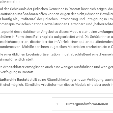
aße annahm.
 des Schicksals der jüdischen Gemeinde in Rastatt lässt sich zeigen, da
emitischen Maßnahmen
offen vor den Augen der nichtjüdischen Bevölker
 häufig als „Profiteure“ der jüdischen Entrechtung und Enteignung in Ers
menspiel zwischen nationalsozialistischen Herrschern und „beherrschte
ttelpunkt des didaktischen Angebotes dieses Moduls steht eine
umfangre
chülern in Form eines
Rollenspiels
aufgearbeitet wird. Die Schülerinnen un
schichtsexperten, die sich bereits im Vorfeld einer später stattfindend
andersetzen. Mithilfe der ihnen zugeteilten Materialien erarbeiten sie in
le einer üblichen Ergebnispräsentation findet abschließend eine „Fernseh
inmal öffentlich stellt.
re Arbeitsblätter ermöglichen auch eine weniger ausführliche und wenige
verfolgung in Rastatt.
tadtarchiv Rastatt
stellt seine Räumlichkeiten gerne zur Verfügung, auc
tt sind möglich. Sämtliche Arbeitsformen dieses Moduls sind aber auch 
1
Hintergrundinformationen