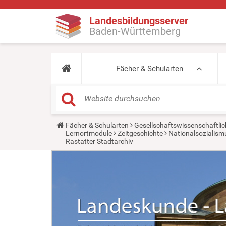
Landesbildungsserver
Baden-Württemberg
Fächer & Schularten
Y
Fächer & Schularten
Gesellschaftswissenschaftlic
o
Lernortmodule
Zeitgeschichte
Nationalsozialismu
u
Rastatter Stadtarchiv
a
r
e
h
e
r
e
: