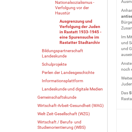
Ausm
Nationalsozialismus -
Verfolgung vor der
Anhand
Haustür
antis
Ausgrenzung und
Bürger
Verfolgung der Juden
Zusam
in Rastatt 1933-1945 -
Im Mi
eine Spurensuche im
Rastatter Stadtarchiv
und S
und Ge
Bildungspartnerschaft
ausein
Landeskunde
Anstel
Schulprojekte
noch e
Perlen der Landesgeschichte
Weite
Informationsplattform
Juden
Landeskunde und digitale Medien
Das
S
Gemeinschaftskunde
Rasta
Wirtschaft-Arbeit-Gesundheit (WAG)
Welt-Zeit-Gesellschaft (WZG)
Wirtschaft / Berufs- und
Studienorientierung (WBS)