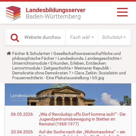
Landesbildungsserver
Baden-Württemberg
Fach wählen
Schulstufe wäh
Y
Fächer & Schularten
Gesellschaftswissenschaftliche und
o
philosophische Fächer
Landeskunde, Landesgeschichte
u
Unterrichtsmodule
Erkunden, Erleben, Entdecken:
a
Lernortmodule
Zeitgeschichte
Weimarer Republik -
r
Demokratie ohne Demokraten ?
Clara Zetkin: Sozialistin und
e
Frauenrechtlerin - Eine Plakatausstellung
b5.jpg
h
e
r
e
:
06.05.2026
„Wia d´Revoludsjo uffs Dorf komma isch!“ - Die
Jugendzentrumsbewegung in Stetten im
Remstal (1968-1977)
20.04.2026
Auf der Suche nach der „Wohnmaschine“ – ein