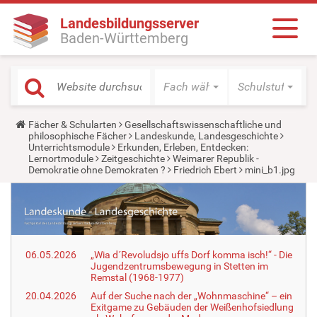
Landesbildungsserver
Baden-Württemberg
Fach wählen
Schulstufe wäh
Y
Fächer & Schularten
Gesellschaftswissenschaftliche und
o
philosophische Fächer
Landeskunde, Landesgeschichte
u
Unterrichtsmodule
Erkunden, Erleben, Entdecken:
a
Lernortmodule
Zeitgeschichte
Weimarer Republik -
r
Demokratie ohne Demokraten ?
Friedrich Ebert
mini_b1.jpg
e
h
e
r
e
:
06.05.2026
„Wia d´Revoludsjo uffs Dorf komma isch!“ - Die
Jugendzentrumsbewegung in Stetten im
Remstal (1968-1977)
20.04.2026
Auf der Suche nach der „Wohnmaschine“ – ein
Exitgame zu Gebäuden der Weißenhofsiedlung