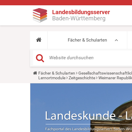
Landesbildungsserver
Baden-Württemberg
Fächer & Schularten
Y
Fächer & Schularten
Gesellschaftswissenschaftlic
o
Lernortmodule
Zeitgeschichte
Weimarer Republik
u
a
r
e
h
e
r
e
: