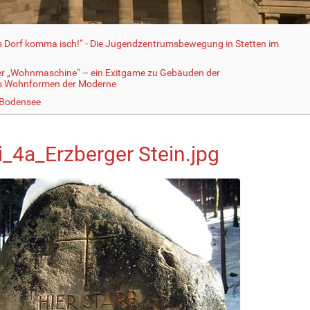
fs Dorf komma isch!“ - Die Jugendzentrumsbewegung in Stetten im
er „Wohnmaschine“ – ein Exitgame zu Gebäuden der
ls Wohnformen der Moderne
 Bodensee
i_4a_Erzberger Stein.jpg