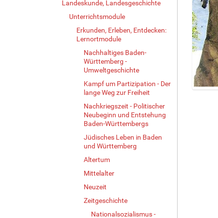
Landeskunde, Landesgeschichte
Unterrichtsmodule
Erkunden, Erleben, Entdecken:
Lernortmodule
Nachhaltiges Baden-
Württemberg -
Umweltgeschichte
Kampf um Partizipation - Der
lange Weg zur Freiheit
Z
e
Nachkriegszeit - Politischer
i
Neubeginn und Entstehung
Baden-Württembergs
g
e
Jüdisches Leben in Baden
B
und Württemberg
i
Altertum
l
d
Mittelalter
i
Neuzeit
n
Zeitgeschichte
v
o
Nationalsozialismus -