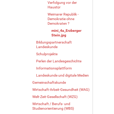
l
Verfolgung vor der
l
Haustür
e
Weimarer Republik -
r
Demokratie ohne
G
Demokraten ?
r
mini_4a_Erzberger
ö
Stein.jpg
ß
Bildungspartnerschaft
e
Landeskunde
…
Schulprojekte
Perlen der Landesgeschichte
Informationsplattform
Landeskunde und digitale Medien
Gemeinschaftskunde
Wirtschaft-Arbeit-Gesundheit (WAG)
Welt-Zeit-Gesellschaft (WZG)
Wirtschaft / Berufs- und
Studienorientierung (WBS)