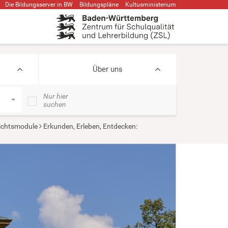
Die Bildungsserver in BW
Bildungspläne
Kultusministerium
Über uns
Nur hier
suchen
ichtsmodule
Erkunden, Erleben, Entdecken: