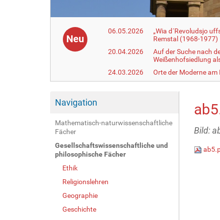
06.05.2026
„Wia d´Revoludsjo uf
Neu
Remstal (1968-1977)
20.04.2026
Auf der Suche nach d
Weißenhofsiedlung a
24.03.2026
Orte der Moderne am
Navigation
ab5
Mathematisch-naturwissenschaftliche
Bild: a
Fächer
Gesellschaftswissenschaftliche und
ab5.
philosophische Fächer
Ethik
Religionslehren
Geographie
Geschichte