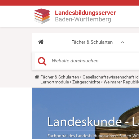
Landesbildungsserver
Baden-Württemberg
Fächer & Schularten
Y
Fächer & Schularten
Gesellschaftswissenschaftlic
o
Lernortmodule
Zeitgeschichte
Weimarer Republik
u
a
r
e
h
e
r
e
: