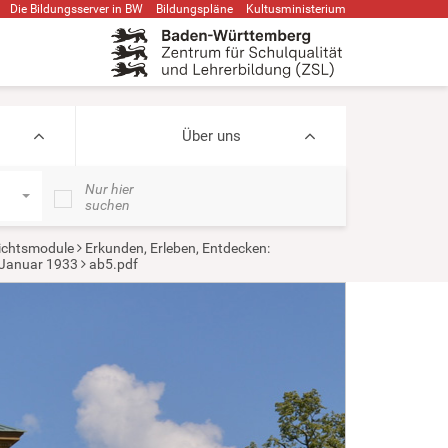
Die Bildungsserver in BW
Bildungspläne
Kultusministerium
Über uns
Nur hier
suchen
ichtsmodule
Erkunden, Erleben, Entdecken:
 Januar 1933
ab5.pdf