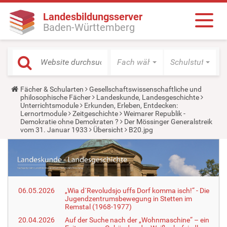
Landesbildungsserver
Baden-Württemberg
Fach wählen
Schulstufe wäh
Y
Fächer & Schularten
Gesellschaftswissenschaftliche und
o
philosophische Fächer
Landeskunde, Landesgeschichte
u
Unterrichtsmodule
Erkunden, Erleben, Entdecken:
a
Lernortmodule
Zeitgeschichte
Weimarer Republik -
r
Demokratie ohne Demokraten ?
Der Mössinger Generalstreik
e
vom 31. Januar 1933
Übersicht
B20.jpg
h
e
r
e
:
06.05.2026
„Wia d´Revoludsjo uffs Dorf komma isch!“ - Die
Jugendzentrumsbewegung in Stetten im
Remstal (1968-1977)
20.04.2026
Auf der Suche nach der „Wohnmaschine“ – ein