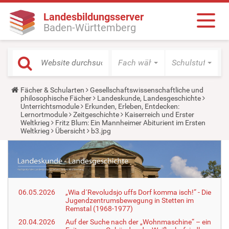
Landesbildungsserver
Baden-Württemberg
Fach wählen
Schulstufe wäh
Y
Fächer & Schularten
Gesellschaftswissenschaftliche und
o
philosophische Fächer
Landeskunde, Landesgeschichte
u
Unterrichtsmodule
Erkunden, Erleben, Entdecken:
a
Lernortmodule
Zeitgeschichte
Kaiserreich und Erster
r
Weltkrieg
Fritz Blum: Ein Mannheimer Abiturient im Ersten
e
Weltkrieg
Übersicht
b3.jpg
h
e
r
e
:
06.05.2026
„Wia d´Revoludsjo uffs Dorf komma isch!“ - Die
Jugendzentrumsbewegung in Stetten im
Remstal (1968-1977)
20.04.2026
Auf der Suche nach der „Wohnmaschine“ – ein