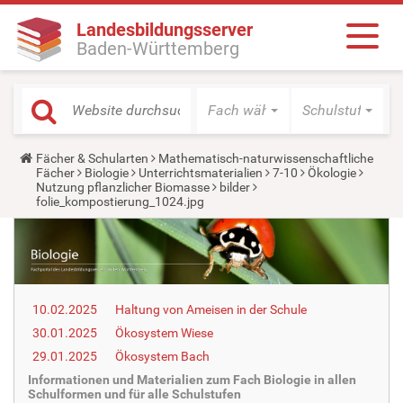
Landesbildungsserver
Baden-Württemberg
Fach wählen
Schulstufe wäh
Y
Fächer & Schularten
Mathematisch-naturwissenschaftliche
o
Fächer
Biologie
Unterrichtsmaterialien
7-10
Ökologie
u
Nutzung pflanzlicher Biomasse
bilder
a
folie_kompostierung_1024.jpg
r
e
h
e
r
e
:
10.02.2025
Haltung von Ameisen in der Schule
30.01.2025
Ökosystem Wiese
29.01.2025
Ökosystem Bach
Informationen und Materialien zum Fach Biologie in allen
Schulformen und für alle Schulstufen