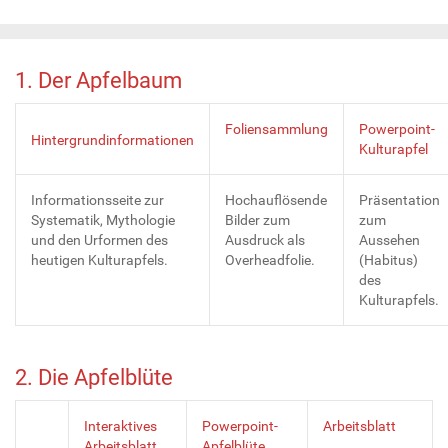
1. Der Apfelbaum
Foliensammlung
Powerpoint-
Hintergrundinformationen
Kulturapfel
Informationsseite zur
Hochauflösende
Präsentation
Systematik, Mythologie
Bilder zum
zum
und den Urformen des
Ausdruck als
Aussehen
heutigen Kulturapfels.
Overheadfolie.
(Habitus)
des
Kulturapfels.
2. Die Apfelblüte
Interaktives
Powerpoint-
Arbeitsblatt
Arbeitsblatt
Apfelblüte