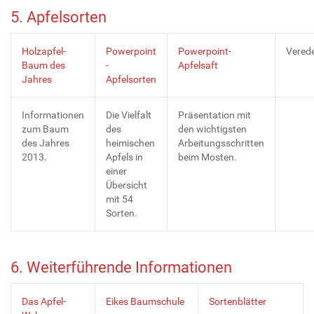
5. Apfelsorten
Holzapfel-
Powerpoint
Powerpoint-
Vered
Baum des
-
Apfelsaft
Jahres
Apfelsorten
Informationen
Die Vielfalt
Präsentation mit
zum Baum
des
den wichtigsten
des Jahres
heimischen
Arbeitungsschritten
2013.
Apfels in
beim Mosten.
einer
Übersicht
mit 54
Sorten.
6. Weiterführende Informationen
Das Apfel-
Eikes Baumschule
Sortenblätter