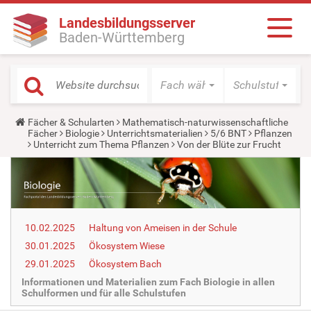
Landesbildungsserver
Baden-Württemberg
Fach wählen
Schulstufe wäh
Y
Fächer & Schularten
Mathematisch-naturwissenschaftliche
o
Fächer
Biologie
Unterrichtsmaterialien
5/6 BNT
Pflanzen
u
Unterricht zum Thema Pflanzen
Von der Blüte zur Frucht
a
r
e
h
e
r
e
10.02.2025
Haltung von Ameisen in der Schule
:
30.01.2025
Ökosystem Wiese
29.01.2025
Ökosystem Bach
Informationen und Materialien zum Fach Biologie in allen
Schulformen und für alle Schulstufen