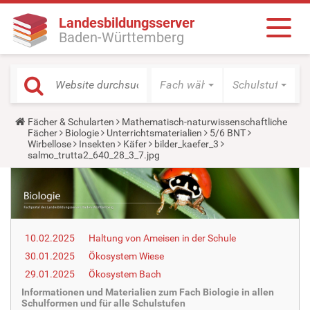
Landesbildungsserver
Baden-Württemberg
Fach wählen
Schulstufe wäh
Y
Fächer & Schularten
Mathematisch-naturwissenschaftliche
o
Fächer
Biologie
Unterrichtsmaterialien
5/6 BNT
u
Wirbellose
Insekten
Käfer
bilder_kaefer_3
a
salmo_trutta2_640_28_3_7.jpg
r
e
h
e
r
e
:
10.02.2025
Haltung von Ameisen in der Schule
30.01.2025
Ökosystem Wiese
29.01.2025
Ökosystem Bach
Informationen und Materialien zum Fach Biologie in allen
Schulformen und für alle Schulstufen