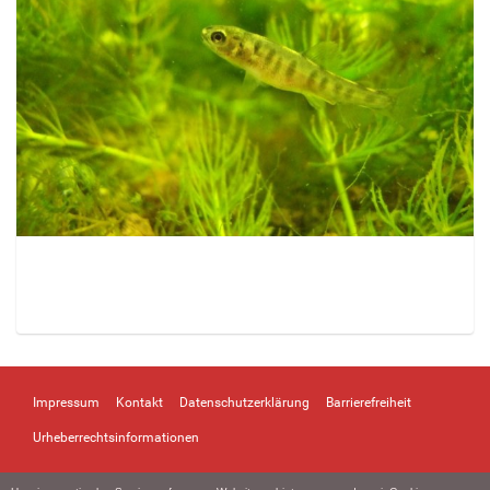
Z
e
i
Impressum
Kontakt
Datenschutzerklärung
Barrierefreiheit
g
e
Urheberrechtsinformationen
B
i