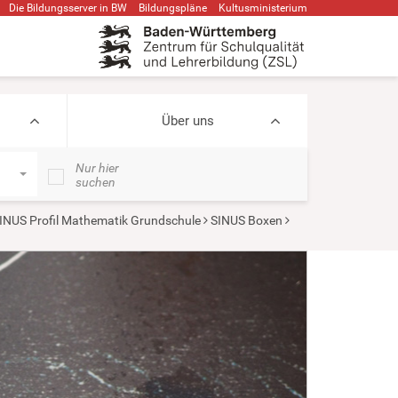
Die Bildungsserver in BW
Bildungspläne
Kultusministerium
Über uns
Nur hier
suchen
INUS Profil Mathematik Grundschule
SINUS Boxen