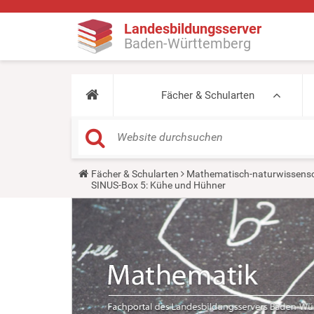
Landesbildungsserver
Baden-Württemberg
Fächer & Schularten
Y
Fächer & Schularten
Mathematisch-naturwissensc
o
SINUS-Box 5: Kühe und Hühner
u
a
r
e
h
e
r
e
: