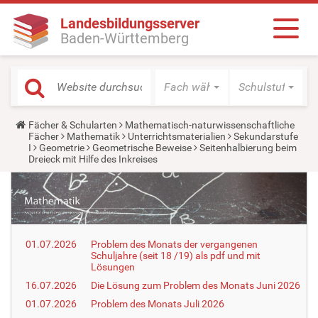
Landesbildungsserver
Baden-Württemberg
Fach wählen
Schulstufe wäh
Y
Fächer & Schularten
Mathematisch-naturwissenschaftliche
o
Fächer
Mathematik
Unterrichtsmaterialien
Sekundarstufe
u
I
Geometrie
Geometrische Beweise
Seitenhalbierung beim
a
Dreieck mit Hilfe des Inkreises
r
e
h
e
r
e
:
01.07.2026
Problem des Monats der vergangenen
Schuljahre (seit 18 /19) als pdf und mit
Lösungen
16.07.2026
Die Lösung zum Problem des Monats Juni 2026
01.07.2026
Problem des Monats Juli 2026